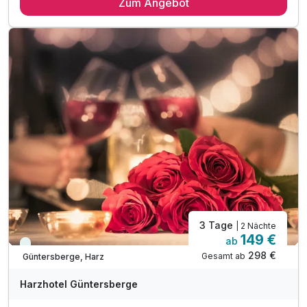
Zum Angebot
2 x reichhaltiges Schlemmer-Frühstück vom Buffet
2 x Genuss- Abendessen im Rahmen der Halbpension
1 x großes Bier vom Fass
1 x Visier- und Helmreiniger auf dem Zimmer
Nutzung des Serviceequipments an der Rezeption
inkl. Trockenraum für Ihre Bekleidung & Ausrüstung
inkl. Fahrt mit d. Selketalbahn (Kurtaxenleistung)
inkl. Nutzung des Hotelkinos
inkl. Nutzung der Sauna & Ruheraum
inkl. Parkplatz am Hotel
inkl. W-LAN
3 Tage
| 2 Nächte
149 €
ab
Viele Termine frei
298 €
Gesamt ab
Güntersberge, Harz
Harzhotel Güntersberge