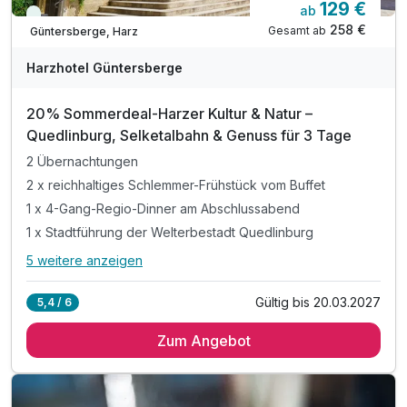
129 €
ab
Viele Termine frei
258 €
Gesamt ab
Güntersberge, Harz
Harzhotel Güntersberge
20% Sommerdeal-Harzer Kultur & Natur –
Quedlinburg, Selketalbahn & Genuss für 3 Tage
2 Übernachtungen
2 x reichhaltiges Schlemmer-Frühstück vom Buffet
1 x 4-Gang-Regio-Dinner am Abschlussabend
1 x Stadtführung der Welterbestadt Quedlinburg
5 weitere anzeigen
Alle Inklusivleistungen
9 enthalten
Gültig bis 20.03.2027
5,4 / 6
2 Übernachtungen
Zum Angebot
2 x reichhaltiges Schlemmer-Frühstück vom Buffet
1 x 4-Gang-Regio-Dinner am Abschlussabend
1 x Stadtführung der Welterbestadt Quedlinburg