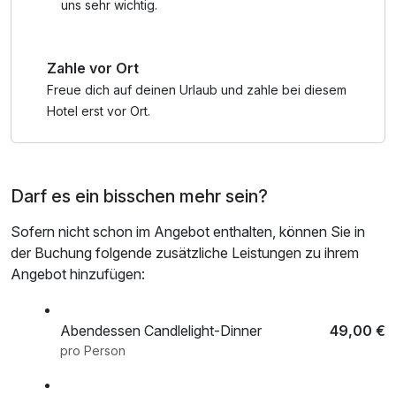
erholsamen, aber auch erlebnisreichen Urlaub ein.
uns sehr wichtig.
Im Winter stehen gespurte Skiwanderwege zur Erkundung
Zahle vor Ort
des verschneiten Winterwaldes zur Verfügung.
Freue dich auf deinen Urlaub und zahle bei diesem
Wir freuen uns auf Sie in unserem wunderschönem Harz!
Hotel erst vor Ort.
Darf es ein bisschen mehr sein?
Sofern nicht schon im Angebot enthalten, können Sie in
der Buchung folgende zusätzliche Leistungen zu ihrem
Angebot hinzufügen:
Abendessen Candlelight-Dinner
49,00 €
pro Person