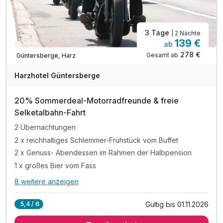
3 Tage
| 2 Nächte
139 €
ab
Nur noch Restplätze
278 €
Gesamt ab
Güntersberge, Harz
Harzhotel Güntersberge
20% Sommerdeal-Motorradfreunde & freie
Selketalbahn-Fahrt
2 Übernachtungen
2 x reichhaltiges Schlemmer-Frühstück vom Buffet
2 x Genuss- Abendessen im Rahmen der Halbpension
1 x großes Bier vom Fass
8 weitere anzeigen
Alle Inklusivleistungen
12 enthalten
Gültig bis 01.11.2026
5,4 / 6
2 Übernachtungen