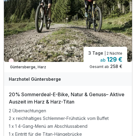
inkl. Romantischer Kinoabend im Hotel
inkl. Parkplatz am Hotel
3 Tage
| 2 Nächte
129 €
ab
Nur noch Restplätze
Ausstattung
258 €
Gesamt ab
Güntersberge, Harz
Harzhotel Güntersberge
Zusatznächte
20% Sommerdeal-E-Bike, Natur & Genuss– Aktive
Für 3 Tage
129,00 €
Auszeit im Harz & Harz-Titan
p.P. ab
2 Übernachtungen
2 x reichhaltiges Schlemmer-Frühstück vom Buffet
1 x 1 4-Gang-Menü am Abschlussabend
1 x Eintritt für die Titan-Hängebrücke