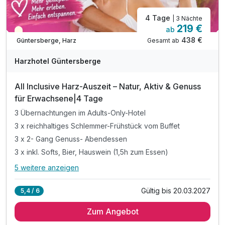
4 Tage
| 3 Nächte
219 €
ab
Teilweise ausgelastet
438 €
Gesamt ab
Güntersberge, Harz
Harzhotel Güntersberge
All Inclusive Harz-Auszeit – Natur, Aktiv & Genuss
für Erwachsene|4 Tage
3 Übernachtungen im Adults-Only-Hotel
3 x reichhaltiges Schlemmer-Frühstück vom Buffet
3 x 2- Gang Genuss- Abendessen
3 x inkl. Softs, Bier, Hauswein (1,5h zum Essen)
5 weitere anzeigen
Alle Inklusivleistungen
9 enthalten
Gültig bis 20.03.2027
5,4 / 6
3 Übernachtungen im Adults-Only-Hotel
Zum Angebot
3 x reichhaltiges Schlemmer-Frühstück vom Buffet