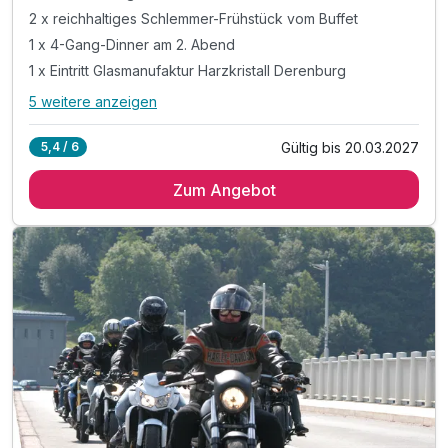
2 x reichhaltiges Schlemmer-Frühstück vom Buffet
1 x 4-Gang-Dinner am 2. Abend
1 x Eintritt Glasmanufaktur Harzkristall Derenburg
5 weitere anzeigen
Alle Inklusivleistungen
9 enthalten
Gültig bis 20.03.2027
5,4 / 6
2 Übernachtungen
Zum Angebot
2 x reichhaltiges Schlemmer-Frühstück vom Buffet
1 x 4-Gang-Dinner am 2. Abend
1 x Eintritt Glasmanufaktur Harzkristall Derenburg
inkl. Fahrt mit d. Selketalbahn-Kurtaxenleistung
inkl. romantische Zeit in unserem Hotelkino
inkl. 1 Getränk auf Ihrem Zimmer
inkl. Entspannung in unserer Sauna
inkl. W-LAN