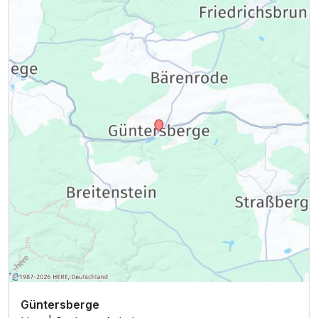
Ausstattung
Zusatznächte
Für 3 Tage
149,00 €
p.P. ab
Güntersberge