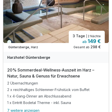
inkl. romantische Zeit in unserem Hotelkino
inkl. W-LAN
Late Check-Out bis 13.00 Uhr nach Verfügbarkeit
3 Tage
| 2 Nächte
149 €
ab
Viele Termine frei
298 €
Gesamt ab
Güntersberge, Harz
Harzhotel Güntersberge
20% Sommerdeal-Wellness-Auszeit im Harz –
Natur, Sauna & Genuss für Erwachsene
2 Übernachtungen
2 x reichhaltiges Schlemmer-Frühstück vom Buffet
1 x 4-Gang-Dinner am Abschlussabend
1 x Eintritt Bodetal Therme - inkl. Sauna
7 weitere anzeigen