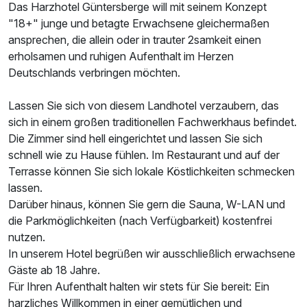
Das Harzhotel Güntersberge will mit seinem Konzept
"18+" junge und betagte Erwachsene gleichermaßen
ansprechen, die allein oder in trauter 2samkeit einen
erholsamen und ruhigen Aufenthalt im Herzen
Deutschlands verbringen möchten.
Lassen Sie sich von diesem Landhotel verzaubern, das
Ausstattung
sich in einem großen traditionellen Fachwerkhaus befindet.
Die Zimmer sind hell eingerichtet und lassen Sie sich
schnell wie zu Hause fühlen. Im Restaurant und auf der
Zusatznächte
Terrasse können Sie sich lokale Köstlichkeiten schmecken
lassen.
Für 3 Tage
99,00 €
p.P. ab
Darüber hinaus, können Sie gern die Sauna, W-LAN und
die Parkmöglichkeiten (nach Verfügbarkeit) kostenfrei
nutzen.
In unserem Hotel begrüßen wir ausschließlich erwachsene
Gäste ab 18 Jahre.
Für Ihren Aufenthalt halten wir stets für Sie bereit: Ein
Doppelzimmer mit Balkon
harzliches Willkommen in einer gemütlichen und
2 Erwachsene