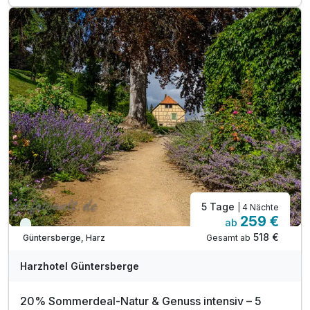
3 x 2- Gang Genuss- Abendessen
3 x inkl. Softs, Bier, Hauswein (1,5h zum Essen)
inkl. HATIX Ticket - freie Nutzung ÖPNV im Harz
inkl. Entspannung in unserer Relax-und Sauna Oase
inkl. Fahrt mit der historischen Selketalbahn*
inkl. Romantischer Kinoabend im Hotel
inkl. Parkplatz am Hotel
5 Tage
| 4 Nächte
259 €
ab
Viele Termine frei
518 €
Gesamt ab
Güntersberge, Harz
Harzhotel Güntersberge
20% Sommerdeal-Natur & Genuss intensiv – 5