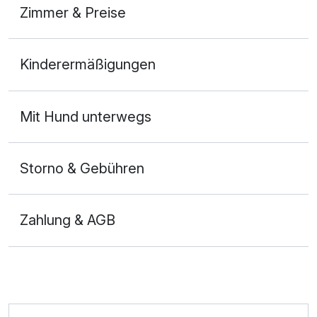
Zimmer & Preise
Doppelzimmer Economy
Kinderermäßigungen
2 Erwachsene
Mit Hund unterwegs
Storno & Gebühren
Zahlung & AGB