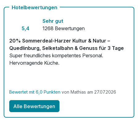
Hotelbewertungen
Auch vegetarische Speisen
Obstteller für 2 Personen
14,00 €
Sehr gut
Fahrradverleih
pro Zimmer
5,4
1268 Bewertungen
Kostenloses W-LAN
Strauß Rosen
40,00 €
20% Sommerdeal-Harzer Kultur & Natur –
pro Stück
Zimmerservice verfügbar
Quedlinburg, Selketalbahn & Genuss für 3 Tage
Super freundliches kompetentes Personal.
Hervorragende Küche.
Bewertet mit 6,0 Punkten
von Mathias am 27.07.2026
Alle Bewertungen