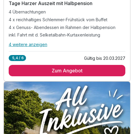
Tage Harzer Auszeit mit Halbpension
4 Übernachtungen
4 x reichhaltiges Schlemmer-Frühstück vom Buffet
4 x Genuss- Abendessen im Rahmen der Halbpension
inkl. Fahrt mit d. Selketalbahn-Kurtaxenleistung
4 weitere anzeigen
Alle Inklusivleistungen
8 enthalten
Gültig bis 20.03.2027
5,4 / 6
4 Übernachtungen
Zum Angebot
4 x reichhaltiges Schlemmer-Frühstück vom Buffet
4 x Genuss- Abendessen im Rahmen der Halbpension
inkl. Fahrt mit d. Selketalbahn-Kurtaxenleistung
inkl. romantische Zeit in unserem Hotelkino
inkl. Entspannung in unserer Sauna
inkl. 1 Getränk auf dem Zimmer
inkl. WLAN