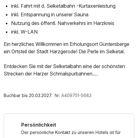
inkl. Fahrt mit d. Selketalbahn -Kurtaxenleistung
inkl. Entspannung in unserer Sauna
Nutzung des öffentl. Nahverkehrs im Harzkreis
inkl. W-LAN
Ein herzliches Willkommen im Erholungsort Güntersberge
ein Ortsteil der Stadt Harzgerode! Die Perle im Selketal.
Entdecken Sie mit der Selketalbahn eine der schönsten
Strecken der Harzer Schmalspurbahnen.
Der 67 km lange Selketal-Stieg führt Wanderer direkt durch
Im Angebot enthalten
unseren malerischen kleinen Ort.
1 x Welcome Drink, Saunabenutzung, Saunatuch,
Buchbar bis 20.03.2027.
Nr: A409751-5683
Mit vielen Wander- und Radfahrmöglichkeiten, einem
Parkplatz, W-LAN Nutzung / Internetnutzung, kostenfreie
Naturlehrpfad mit verschiedenen liebevoll gestalteten
Nutzung öffentl. Nahverkehr
Informationstafeln sowie einem für Wassersport
Persönlichkeit
geeigneten idyllischen Bergsee mit großer Sonnenwiese
und der harztypischen Natur laden wir Sie zu einem
Der persönliche Kontakt zu unseren Hotels ist für