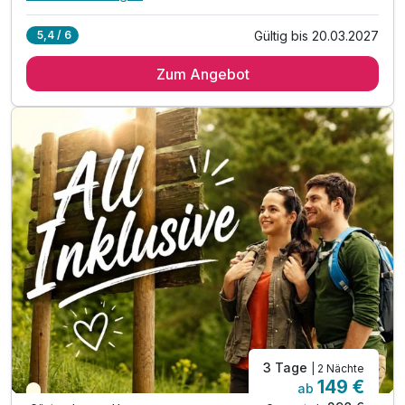
Alle Inklusivleistungen
11 enthalten
Gültig bis 20.03.2027
5,4 / 6
2 Übernachtungen
Zum Angebot
2 x reichhaltiges Schlemmer-Frühstück vom Buffet
1 x 4-Gang-Dinner am Abschlussabend
1 x Eintritt Bodetal Therme - inkl. Sauna
1 x Saisonales Begrüßungsgetränk
1 x Bademantel & Slipper auf dem Zimmer
inkl. Fahrt mit d. Selketalbahn (Kurtaxenleistung)
inkl. romantische Zeit in unserem Hotelkino
inkl. Entspannung in unserer Sauna
inkl. 1 Getränk auf dem Zimmer
inkl. Nutzung W-LAN
3 Tage
| 2 Nächte
149 €
ab
Teilweise ausgelastet