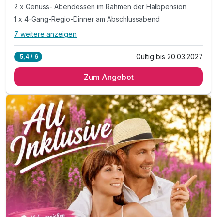
2 x Genuss- Abendessen im Rahmen der Halbpension
1 x 4-Gang-Regio-Dinner am Abschlussabend
7 weitere anzeigen
Alle Inklusivleistungen
11 enthalten
Gültig bis 20.03.2027
5,4 / 6
3 Übernachtungen
Zum Angebot
3 x reichhaltiges Schlemmer-Frühstück vom Buffet
2 x Genuss- Abendessen im Rahmen der Halbpension
1 x 4-Gang-Regio-Dinner am Abschlussabend
1 x 1 Lunchpaket am 2. Tag
1 x Wanderkarte der Region für Ihre Ausflüge
inkl. Wanderstöcke (Leihgabe & nach Verfügbarkeit)
inkl. Fahrt mit d. Selketalbahn-Kurtaxenleistung
inkl. Eintritt in unser Hotelkino
inkl. Entspannung in unserer Sauna
inkl. W-LAN