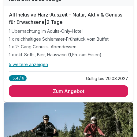
All Inclusive Harz-Auszeit – Natur, Aktiv & Genuss
für Erwachsene|2 Tage
1 Übernachtung im Adults-Only-Hotel
1 x reichhaltiges Schlemmer-Frühstück vom Buffet
1 x 2- Gang Genuss- Abendessen
1 x inkl. Softs, Bier, Hauswein (1,5h zum Essen)
5 weitere anzeigen
Alle Inklusivleistungen
9 enthalten
Gültig bis 20.03.2027
5,4 / 6
1 Übernachtung im Adults-Only-Hotel
Zum Angebot
1 x reichhaltiges Schlemmer-Frühstück vom Buffet
1 x 2- Gang Genuss- Abendessen
1 x inkl. Softs, Bier, Hauswein (1,5h zum Essen)
inkl. HATIX Ticket - freie Nutzung ÖPNV im Harz
inkl. Fahrt mit der historischen Selketalbahn*
inkl. Entspannung in unserer Relax-und Sauna Oase