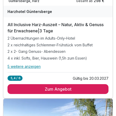
298 €
Gesamt ab
Güntersberge, Harz
Harzhotel Güntersberge
All Inclusive Harz-Auszeit – Natur, Aktiv & Genuss
für Erwachsene|3 Tage
2 Übernachtungen im Adults-Only-Hotel
2 x reichhaltiges Schlemmer-Frühstück vom Buffet
2 x 2- Gang Genuss- Abendessen
4 x inkl. Softs, Bier, Hauswein (1,5h zum Essen)
5 weitere anzeigen
Alle Inklusivleistungen
9 enthalten
Gültig bis 20.03.2027
5,4 / 6
2 Übernachtungen im Adults-Only-Hotel
Zum Angebot
2 x reichhaltiges Schlemmer-Frühstück vom Buffet
2 x 2- Gang Genuss- Abendessen
4 x inkl. Softs, Bier, Hauswein (1,5h zum Essen)
inkl. HATIX Ticket - freie Nutzung ÖPNV im Harz