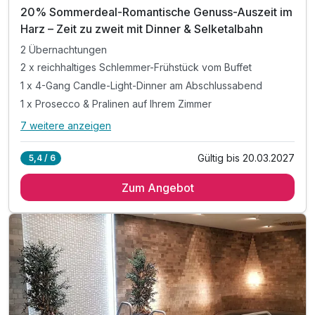
20% Sommerdeal-Romantische Genuss-Auszeit im
Harz – Zeit zu zweit mit Dinner & Selketalbahn
2 Übernachtungen
2 x reichhaltiges Schlemmer-Frühstück vom Buffet
1 x 4-Gang Candle-Light-Dinner am Abschlussabend
1 x Prosecco & Pralinen auf Ihrem Zimmer
7 weitere anzeigen
Alle Inklusivleistungen
11 enthalten
Gültig bis 20.03.2027
5,4 / 6
2 Übernachtungen
Zum Angebot
2 x reichhaltiges Schlemmer-Frühstück vom Buffet
1 x 4-Gang Candle-Light-Dinner am Abschlussabend
1 x Prosecco & Pralinen auf Ihrem Zimmer
1 x Romantisch dekoriertes Zimmer
1 x Bademantel & Slipper auf dem Zimmer
inkl. Ruhe & Entspannung in unserer Sauna
inkl. Fahrt mit d. Selketalbahn-Kurtaxenleistung