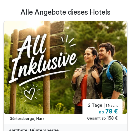
Alle Angebote dieses Hotels
2 Tage
| 1 Nacht
79 €
ab
158 €
Gesamt ab
Güntersberge, Harz
Harzhotel Güntersberge