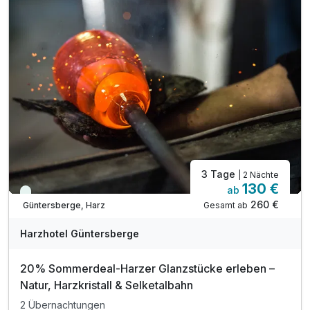
1 x Stadtplan von Quedlinburg
inkl. Fahrt mit d. Selketalbahn-Kurtaxenleistung
inkl. romantische Zeit in unserem Hotelkino
inkl. Entspannung in unserer Sauna
inkl. W-LAN
Ausstattung
Zusatznächte
Für 3 Tage
169,00 €
p.P. ab
3 Tage
| 2 Nächte
130 €
ab
Viele Termine frei
260 €
Gesamt ab
Güntersberge, Harz
Harzhotel Güntersberge
20% Sommerdeal-Harzer Glanzstücke erleben –
Natur, Harzkristall & Selketalbahn
2 Übernachtungen