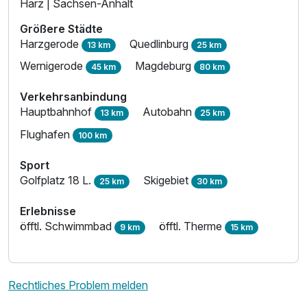
Harz | Sachsen-Anhalt
Größere Städte
Harzgerode
Quedlinburg
13 km
25 km
Wernigerode
Magdeburg
45 km
80 km
Doppelzimmer Standard
2 Erwachsene
Verkehrsanbindung
Hauptbahnhof
Autobahn
13 km
25 km
Flughafen
100 km
Sport
Golfplatz 18 L.
Skigebiet
25 km
30 km
Erlebnisse
öfftl. Schwimmbad
öfftl. Therme
9 km
15 km
Rechtliches Problem melden