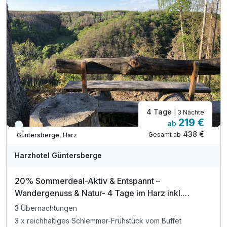
inkl. Fahrt mit der historischen Selketalbahn*
inkl. Entspannung in unserer Relax-und Sauna Oase
inkl. Romantischer Kinoabend im Hotel
inkl. Parkplatz am Hotel
4 Tage
| 3 Nächte
219 €
ab
Viele Termine frei
438 €
Gesamt ab
Güntersberge, Harz
Harzhotel Güntersberge
20% Sommerdeal-Aktiv & Entspannt –
Wandergenuss & Natur- 4 Tage im Harz inkl.
Halbpension
3 Übernachtungen
3 x reichhaltiges Schlemmer-Frühstück vom Buffet