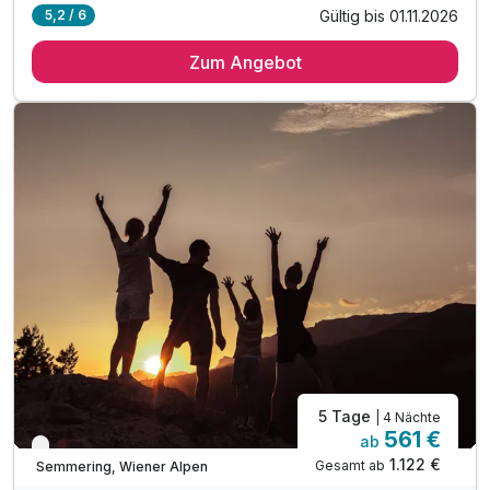
Gültig bis 01.11.2026
5,2 / 6
4 Übernachtungen
Zum Angebot
4 x reichhaltiges Frühstücksbuffet
4 x 4-Gang-Abendessen im Hotelrestaurant
1 x Flasche Sekt bei Anreise am Zimmer
1 x Obstkorb im Zimmer
inkl. 10 % Rabatt auf ausgewählte Bergaktivitäten*
inkl. Nutzung der Wellnesseinrichtungen
inkl. Nutzung des Fitnessbereiches
inkl. Leihbademantel für den Aufenthalt
inkl. Parkplatz & W-LAN Nutzung
Tipp: Bikepark Semmering
Tipp: Einkehrschwung im Liechtensteinhaus
5 Tage
| 4 Nächte
561 €
ab
Nur noch bis Oktober
1.122 €
Gesamt ab
Semmering, Wiener Alpen