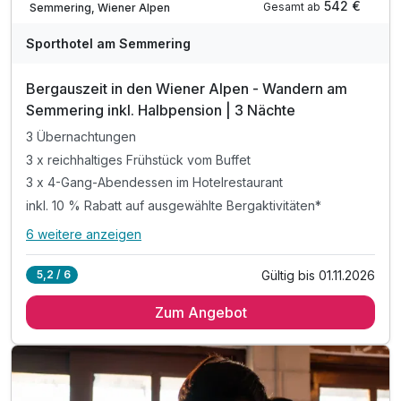
542 €
Gesamt ab
Semmering, Wiener Alpen
Sporthotel am Semmering
Bergauszeit in den Wiener Alpen - Wandern am
Semmering inkl. Halbpension | 3 Nächte
3 Übernachtungen
3 x reichhaltiges Frühstück vom Buffet
3 x 4-Gang-Abendessen im Hotelrestaurant
inkl. 10 % Rabatt auf ausgewählte Bergaktivitäten*
6 weitere anzeigen
Alle Inklusivleistungen
10 enthalten
Gültig bis 01.11.2026
5,2 / 6
3 Übernachtungen
Zum Angebot
3 x reichhaltiges Frühstück vom Buffet
3 x 4-Gang-Abendessen im Hotelrestaurant
inkl. 10 % Rabatt auf ausgewählte Bergaktivitäten*
inkl. Nutzung der Wellnesseinrichtung mit Saunas