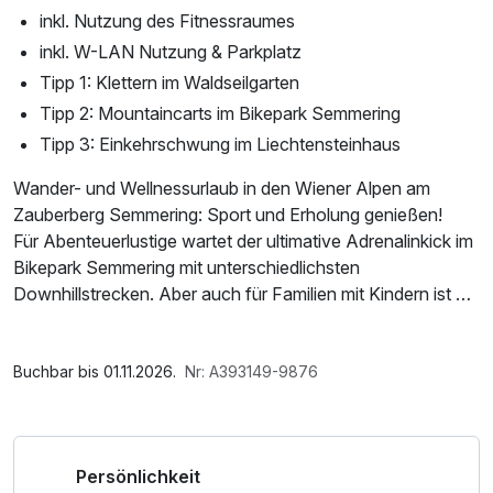
inkl. Nutzung des Fitnessraumes
inkl. W-LAN Nutzung & Parkplatz
Tipp 1: Klettern im Waldseilgarten
Tipp 2: Mountaincarts im Bikepark Semmering
Tipp 3: Einkehrschwung im Liechtensteinhaus
Wander- und Wellnessurlaub in den Wiener Alpen am
Zauberberg Semmering: Sport und Erholung genießen!
Für Abenteuerlustige wartet der ultimative Adrenalinkick im
Bikepark Semmering mit unterschiedlichsten
Downhillstrecken. Aber auch für Familien mit Kindern ist bei
einer Fahrt mit den Mountaincarts und Monsterroller im
Bikepark Semmering Spaß ohne Grenzen garantiert.
Im Angebot enthalten
Saunabenutzung, Leihbademantel, Parkplatz, Nutzung des
Buchbar bis 01.11.2026.
Nr: A393149-9876
Genießen Sie einen erholsamen Sommerurlaub mit
Fitnessbereichs, Nutzung des Wellnessbereichs, W-LAN
Wandern und Radfahren in der wunderschönen
Nutzung / Internetnutzung, Shuttleservice vom/zum
Semmering-Region und runden Sie Ihren Aufenthalt mit
Bahnhof
Persönlichkeit
unserem Wellnessangebot im Sporthotel am Semmering