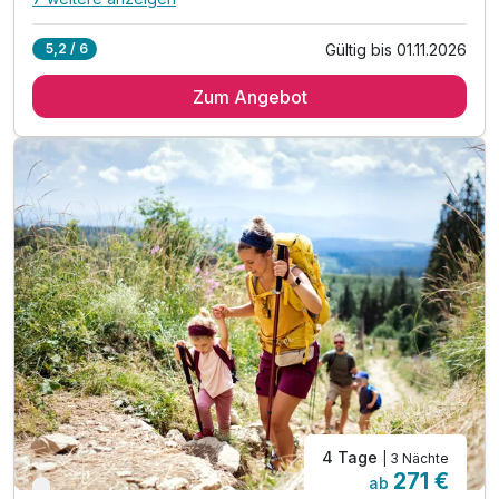
Alle Inklusivleistungen
11 enthalten
Gültig bis 01.11.2026
5,2 / 6
2 Übernachtungen
Zum Angebot
2 x reichhaltiges Frühstück vom Buffet
2 x 4-Gang-Abendessen im Hotelrestaurant
1 x Berg- & Talfahrt am Hirschenkogel Semmering*
1 x Waldseilgarten pro Person**
1 x Mountaincart pro Person***
inkl. 2 Kinder gratis bis 15 Jahre****
inkl. Wanderkarte mit den schönsten Routen
inkl. Nutzung der Wellnesseinrichtung
inkl. Parkplatz- und W-LAN Nutzung
Tipp: Einkehrschwung im Liechtensteinhaus
4 Tage
| 3 Nächte
271 €
ab
Nur noch bis Oktober