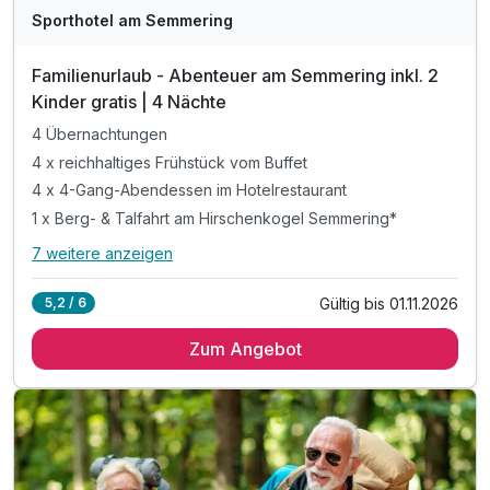
Sporthotel am Semmering
Familienurlaub - Abenteuer am Semmering inkl. 2
Kinder gratis | 4 Nächte
4 Übernachtungen
4 x reichhaltiges Frühstück vom Buffet
4 x 4-Gang-Abendessen im Hotelrestaurant
1 x Berg- & Talfahrt am Hirschenkogel Semmering*
7 weitere anzeigen
Alle Inklusivleistungen
11 enthalten
Gültig bis 01.11.2026
5,2 / 6
4 Übernachtungen
Zum Angebot
4 x reichhaltiges Frühstück vom Buffet
4 x 4-Gang-Abendessen im Hotelrestaurant
1 x Berg- & Talfahrt am Hirschenkogel Semmering*
1 x Waldseilgarten pro Person**
1 x Mountaincart pro Person***