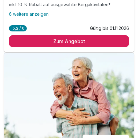
inkl. 10 % Rabatt auf ausgewählte Bergaktivitäten*
6 weitere anzeigen
Alle Inklusivleistungen
10 enthalten
Gültig bis 01.11.2026
5,2 / 6
5 Übernachtungen
Zum Angebot
5 x reichhaltiges Frühstück vom Buffet
5 x 4-Gang-Abendessen im Hotelrestaurant
inkl. 10 % Rabatt auf ausgewählte Bergaktivitäten*
inkl. Nutzung der Wellnesseinrichtung mit Sauna
inkl. Nutzung des Fitnessraums
inkl. W-Lan Nutzung & Parkplatz
Tipp 1: Klettern im Waldseilgarten
Tipp 2: Mountaincarts im Bikepark Semmering
Tipp 3: Einkehrschwung im Liechtensteinhaus