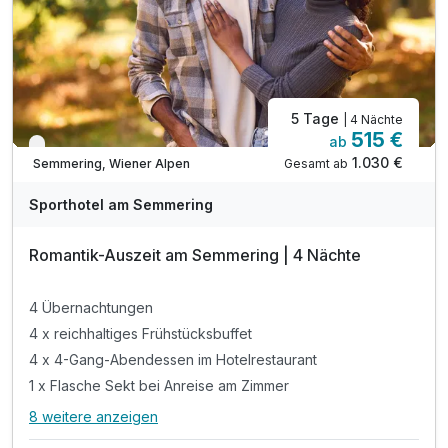
Tipp 3: Einkehrschwung im Liechtensteinhaus
5 Tage
| 4 Nächte
515 €
ab
Nur noch bis Oktober
1.030 €
Gesamt ab
Semmering, Wiener Alpen
Sporthotel am Semmering
Romantik-Auszeit am Semmering | 4 Nächte
4 Übernachtungen
4 x reichhaltiges Frühstücksbuffet
4 x 4-Gang-Abendessen im Hotelrestaurant
1 x Flasche Sekt bei Anreise am Zimmer
8 weitere anzeigen
Alle Inklusivleistungen
12 enthalten