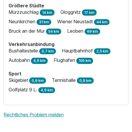
Größere Städte
Mürzzuschlag
Gloggnitz
14 km
17 km
Neunkirchen
Wiener Neustadt
31 km
44 km
Bruck an der Mur
Leoben
54 km
69 km
Ausstattung
Verkehrsanbindung
Bushaltestelle
Hauptbahnhof
0,7 km
2,5 km
Für 3 Tage
297,00 €
p.P. ab
Autobahn
Flughafen
4,9 km
105 km
Sport
Skigebiet
Tennishalle
0,6 km
0,8 km
Golfplatz 9 L.
4,9 km
Twinbettzimmer
2 Erwachsene
Rechtliches Problem melden