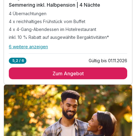
Semmering inkl. Halbpension | 4 Nächte
4 Übernachtungen
4 x reichhaltiges Frühstück vom Buffet
4 x 4-Gang-Abendessen im Hotelrestaurant
inkl. 10 % Rabatt auf ausgewählte Bergaktivitäten*
6 weitere anzeigen
Alle Inklusivleistungen
10 enthalten
Gültig bis 01.11.2026
5,2 / 6
4 Übernachtungen
Zum Angebot
4 x reichhaltiges Frühstück vom Buffet
4 x 4-Gang-Abendessen im Hotelrestaurant
inkl. 10 % Rabatt auf ausgewählte Bergaktivitäten*
inkl. Nutzung der Wellnesseinrichtung mit Saunas
inkl. Nutzung des Fitnessraums
inkl. W-LAN Nutzung & Parkplatz
Tipp 1: Klettern im Waldseilgarten
Tipp 2: Mountaincarts im Bikepark Semmering