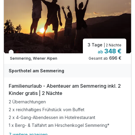
inkl. Leihbademantel für den Aufenthalt
inkl. Parkplatz & W-LAN Nutzung
Tipp: Bikepark Semmering
Tipp: Einkehrschwung im Liechtensteinhaus
3 Tage
| 2 Nächte
348 €
ab
Nur noch bis Oktober
696 €
Gesamt ab
Semmering, Wiener Alpen
Sporthotel am Semmering
Familienurlaub - Abenteuer am Semmering inkl. 2
Kinder gratis | 2 Nächte
2 Übernachtungen
2 x reichhaltiges Frühstück vom Buffet
2 x 4-Gang-Abendessen im Hotelrestaurant
1 x Berg- & Talfahrt am Hirschenkogel Semmering*
7 weitere anzeigen