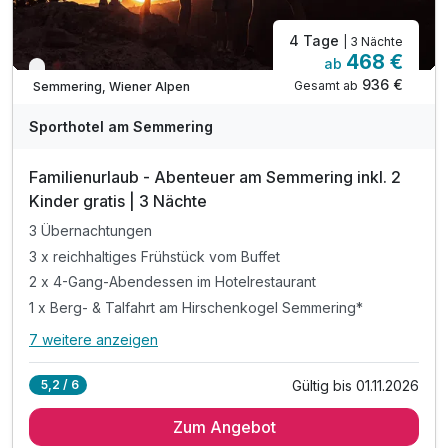
4 Tage
| 3 Nächte
468 €
ab
Nur noch bis Oktober
936 €
Gesamt ab
Semmering, Wiener Alpen
Sporthotel am Semmering
Familienurlaub - Abenteuer am Semmering inkl. 2
Kinder gratis | 3 Nächte
3 Übernachtungen
3 x reichhaltiges Frühstück vom Buffet
2 x 4-Gang-Abendessen im Hotelrestaurant
1 x Berg- & Talfahrt am Hirschenkogel Semmering*
7 weitere anzeigen
Alle Inklusivleistungen
11 enthalten
Gültig bis 01.11.2026
5,2 / 6
3 Übernachtungen
Zum Angebot
3 x reichhaltiges Frühstück vom Buffet