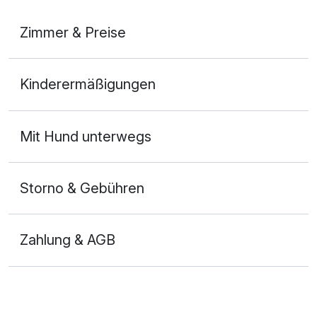
Zimmer & Preise
Doppelzimmer Standard
Kinderermäßigungen
2 Erwachsene und 2 Kinder
Mit Hund unterwegs
Storno & Gebühren
Zahlung & AGB