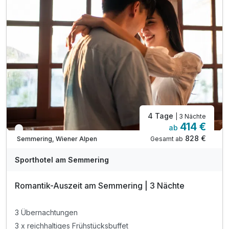
inkl. Nutzung des Fitnessraums
inkl. W-LAN Nutzung & Parkplatz
Tipp 1: Klettern im Waldseilgarten
Tipp 2: Mountaincarts im Bikepark Semmering
Tipp 3: Einkehrschwung im Liechtensteinhaus
4 Tage
| 3 Nächte
414 €
ab
Nur noch bis Oktober
828 €
Gesamt ab
Semmering, Wiener Alpen
Sporthotel am Semmering
Romantik-Auszeit am Semmering | 3 Nächte
3 Übernachtungen
3 x reichhaltiges Frühstücksbuffet