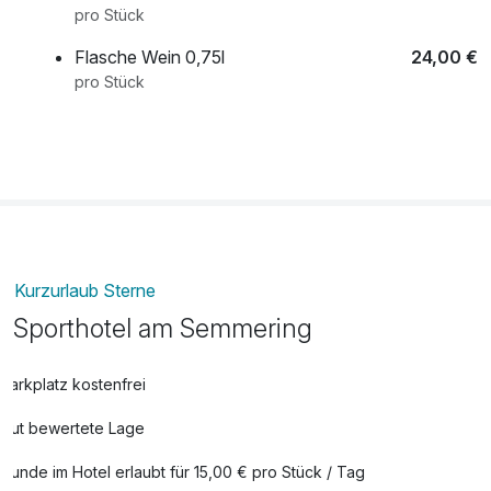
pro Stück
Flasche Wein 0,75l
24,00 €
pro Stück
Geburtstagstorte
40,00 €
pro Stück
Obstkorb
7,00 €
pro Zimmer
Wanderjause
12,00 €
Kurzurlaub Sterne
pro Person
Sporthotel am Semmering
Parkplatz kostenfrei
Gut bewertete Lage
Hunde im Hotel erlaubt für 15,00 € pro Stück / Tag