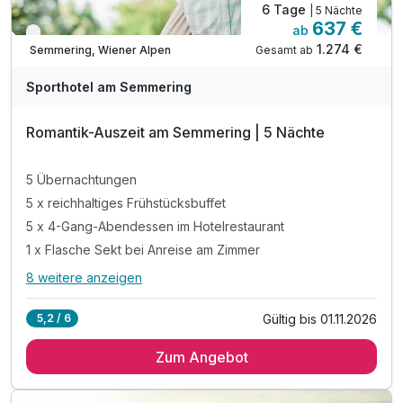
6 Tage
| 5 Nächte
637 €
ab
Nur noch bis Oktober
1.274 €
Gesamt ab
Semmering, Wiener Alpen
Sporthotel am Semmering
Romantik-Auszeit am Semmering | 5 Nächte
5 Übernachtungen
5 x reichhaltiges Frühstücksbuffet
5 x 4-Gang-Abendessen im Hotelrestaurant
1 x Flasche Sekt bei Anreise am Zimmer
8 weitere anzeigen
Alle Inklusivleistungen
12 enthalten
Gültig bis 01.11.2026
5,2 / 6
5 Übernachtungen
Zum Angebot
5 x reichhaltiges Frühstücksbuffet
5 x 4-Gang-Abendessen im Hotelrestaurant