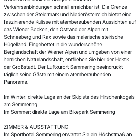
Verkehrsanbindungen schnell erreichbar ist. Die Grenze
Für 3 Tage
248,00 €
p.P. ab
zwischen der Steiermark und Niederösterreich bietet eine
faszinierende Kulisse mit atemberaubenden Aussichten auf
das Wiener Becken, den Ostrand der Alpen mit
Schneeberg und Rax sowie das malerische steirische
Hügelland. Eingebettet in die wunderschöne
Berglandschaft der Wiener Alpen und umgeben von einer
Doppelzimmer Superior
herrlichen Naturlandschaft, entfliehen Sie hier der Hektik
2 Erwachsene
der Großstadt. Der Luftkurort Semmering beeindruckt
täglich seine Gäste mit einem atemberaubenden
Panorama.
Im Winter: direkte Lage an der Skipiste des Hirschenkogels
am Semmering
Im Sommer: direkte Lage am Bikepark Semmering
ZIMMER & AUSSTATTUNG
Im Sporthotel Semmering erwartet Sie ein Höchstmaß an