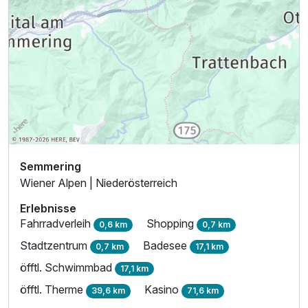
Semmering
Wiener Alpen | Niederösterreich
Erlebnisse
Fahrradverleih
Shopping
0,6 km
0,7 km
Stadtzentrum
Badesee
0,7 km
17,1 km
öfftl. Schwimmbad
17,1 km
öfftl. Therme
Kasino
39,6 km
71,6 km