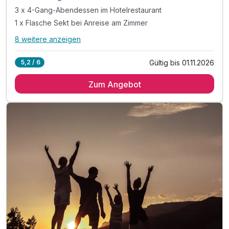
3 x 4-Gang-Abendessen im Hotelrestaurant
1 x Flasche Sekt bei Anreise am Zimmer
8 weitere anzeigen
Alle Inklusivleistungen
12 enthalten
Gültig bis 01.11.2026
5,2 / 6
3 Übernachtungen
Zum Angebot
3 x reichhaltiges Frühstücksbuffet
3 x 4-Gang-Abendessen im Hotelrestaurant
1 x Flasche Sekt bei Anreise am Zimmer
1 x Obstkorb im Zimmer
inkl. 10 % Rabatt auf ausgewählte Bergaktivitäten*
inkl. Nutzung der Wellnesseinrichtungen
inkl. Nutzung des Fitnessbereiches
inkl. Leihbademantel für den Aufenthalt
inkl. Parkplatz & W-LAN Nutzung
Tipp: Bikepark Semmering
Tipp: Einkehrschwung im Liechtensteinhaus