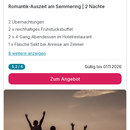
Romantik-Auszeit am Semmering | 2 Nächte
2 Übernachtungen
2 x reichhaltiges Frühstücksbuffet
2 x 4-Gang-Abendessen im Hotelrestaurant
1 x Flasche Sekt bei Anreise am Zimmer
8 weitere anzeigen
Alle Inklusivleistungen
12 enthalten
Ausstattung
Gültig bis 01.11.2026
5,2 / 6
2 Übernachtungen
Für 3 Tage
233,00 €
p.P. ab
Zum Angebot
2 x reichhaltiges Frühstücksbuffet
2 x 4-Gang-Abendessen im Hotelrestaurant
1 x Flasche Sekt bei Anreise am Zimmer
1 x Obstkorb im Zimmer
inkl. 10 % Rabatt auf ausgewählte Bergaktivitäten*
inkl. Nutzung der Wellnesseinrichtungen
inkl. Nutzung des Fitnessbereiches