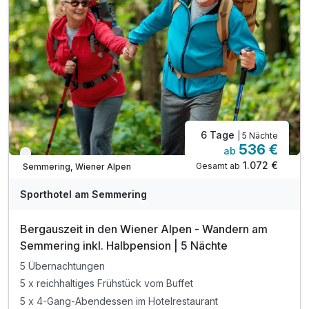
inkl. 2 Kinder gratis bis 15 Jahre****
inkl. Wanderkarte mit den schönsten Routen
inkl. Nutzung der Wellnesseinrichtung
inkl. Parkplatz- und W-LAN Nutzung
Tipp 3: Einkehrschwung im Liechtensteinhaus
6 Tage
| 5 Nächte
536 €
ab
Nur noch bis Oktober
1.072 €
Gesamt ab
Semmering, Wiener Alpen
Sporthotel am Semmering
Bergauszeit in den Wiener Alpen - Wandern am
Semmering inkl. Halbpension | 5 Nächte
5 Übernachtungen
5 x reichhaltiges Frühstück vom Buffet
5 x 4-Gang-Abendessen im Hotelrestaurant