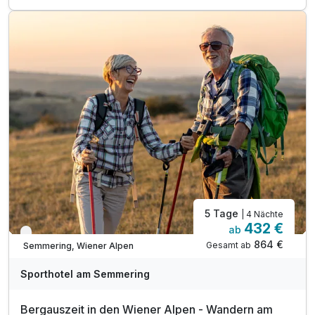
2 x 4-Gang-Abendessen im Hotelrestaurant
1 x Berg- & Talfahrt am Hirschenkogel Semmering*
1 x Waldseilgarten pro Person**
1 x Mountaincart pro Person***
inkl. 2 Kinder gratis bis 15 Jahre****
inkl. Wanderkarte mit den schönsten Routen
inkl. Nutzung der Wellnesseinrichtung
inkl. Parkplatz- und W-LAN Nutzung
Tipp: Einkehrschwung im Liechtensteinhaus
5 Tage
| 4 Nächte
432 €
ab
Nur noch bis Oktober
864 €
Gesamt ab
Semmering, Wiener Alpen
Sporthotel am Semmering
Bergauszeit in den Wiener Alpen - Wandern am