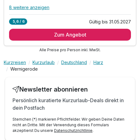
8 weitere anzeigen
Alle Inklusivleistungen
12 enthalten
Gültig bis 31.05.2027
5,6 / 6
5 Übernachtungen
Zum Angebot
5 x reichhaltiges Frühstück
2 x Abendessen (2. und 3. Abend)
Alle Preise pro Person inkl. MwSt.
inkl. regionalen Produkten & Kaffee-Spezialitäten
1 x Harzer Wanderheft
Kurzreisen
Kurzurlaub
Deutschland
Harz
1 x Umgebungskarte zum Wandern
Wernigerode
1 x Stadtplan von Wernigerode
inkl. alkoholfreier Getränke aus der Minibar
Newsletter abonnieren
inkl. W-LAN in allen Hotelbereichen
inkl. Nutzung der Saunalandschaft & des Whirlpools
Persönlich kuratierte Kurzurlaub-Deals direkt in
dein Postfach
inkl. Tee, Wasser sowie Obst im SPA-ROSA
zzgl. Kurtaxe mit vielen Vergünstigungen*
Sternchen (*) markieren Pflichtfelder. Wir geben Deine Daten
nicht an Dritte. Mit der Verwendung dieses Formulars
akzeptierst Du unsere
Datenschutzrichtlinie
.