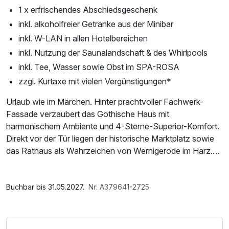
1 x erfrischendes Abschiedsgeschenk
inkl. alkoholfreier Getränke aus der Minibar
inkl. W-LAN in allen Hotelbereichen
inkl. Nutzung der Saunalandschaft & des Whirlpools
inkl. Tee, Wasser sowie Obst im SPA-ROSA
zzgl. Kurtaxe mit vielen Vergünstigungen*
Urlaub wie im Märchen. Hinter prachtvoller Fachwerk-
Fassade verzaubert das Gothische Haus mit
harmonischem Ambiente und 4-Sterne-Superior-Komfort.
Direkt vor der Tür liegen der historische Marktplatz sowie
das Rathaus als Wahrzeichen von Wernigerode im Harz.
Romantik, Genuss und Natur finden Sie im Restaurant
Gaststuben ebenso wie bei Ausflügen zum
Im Angebot enthalten
sagenumwobenen Brocken.
Saunabenutzung, Saunatuch, Leihbademantel, 1 x gefüllte
Buchbar bis 31.05.2027.
Nr: A379641-2725
Minibar, Nutzung des Fitnessbereichs, Nutzung des
*Die Kurtaxe beinhaltet folgende Leistungen:
Wellnessbereichs, W-LAN Nutzung / Internetnutzung,
- kostenfreier Busnahverkehr – fast im gesamten Harz
täglich gefüllte Minibar