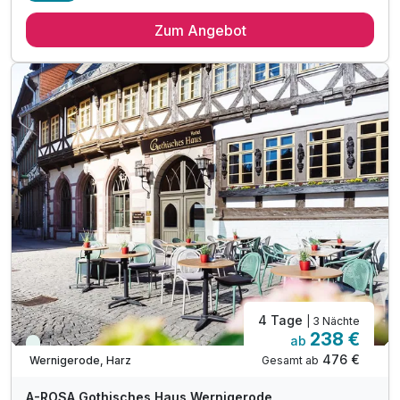
2 Übernachtungen
Zum Angebot
2 x reichhaltiges Frühstück
1 x Candlelight-Dinner am 2. Abend
inkl. regionalen Produkten & Kaffee-Spezialitäten
1 x Begrüßungsgetränk bei Anreise
1 x Stadtplan von Wernigerode
1 x erfrischendes Abschiedsgeschenk
inkl. alkoholfreie Getränke aus der Minibar
inkl. W-LAN in allen Hotelbereichen
inkl. Nutzung der Saunalandschaft & des Whirlpools
inkl. Tee, Wasser sowie Obst im SPA-ROSA
zzgl. Kurtaxe mit vielen Vergünstigungen*
4 Tage
| 3 Nächte
238 €
ab
Viele Termine frei
476 €
Gesamt ab
Wernigerode, Harz
A-ROSA Gothisches Haus Wernigerode