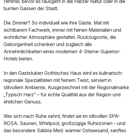
Himmel, bevor es rausgeht in die Harzer Natur oder in die
bunten Gassen der Stadt.
Die Zimmer? So individuell wie ihre Gäste. Mal mit
sichtbarem Fachwerk, immer mit feinen Materialien und
wohnlicher Atmosphäre gestaltet. Rückzugsorte, die
Ausstattung
Geborgenheit schenken und zugleich alle
Annehmlichkeiten eines modernen 4-Sterne-Superior-
Zusatznächte
Hotels bieten.
In den Gaststuben Gothisches Haus wird es kulinarisch:
Für 4 Tage
283,00 €
p.P. ab
regionale Spezialitäten mit feinem Twist, serviert in
stilvollem Ambiente. Ausgezeichnet mit der Regionalmarke
„Typisch Harz“ – für echte Qualität aus der Region und
ehrlichen Genuss.
Einzelzimmer Komfort
Wer sich nach Ruhe sehnt, findet sie im stilvollen SPA-
1 Erwachsenen
ROSA. Saunen, Whirlpool, großzügige Ruhezonen – und
das besondere Sabbia Med: warmer Ostseesand, sanftes