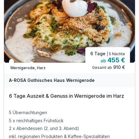
inkl. Tee, Wasser sowie Obst im SPA-ROSA
zzgl. Kurtaxe mit vielen Vergünstigungen*
6 Tage
| 5 Nächte
455 €
ab
Engpass im Dezember
910 €
Gesamt ab
Wernigerode, Harz
A-ROSA Gothisches Haus Wernigerode
6 Tage Auszeit & Genuss in Wernigerode im Harz
5 Übernachtungen
5 x reichhaltiges Frühstück
2 x Abendessen (2. und 3. Abend)
inkl. regionalen Produkten & Kaffee-Spezialitäten