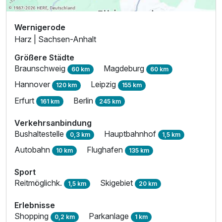
Wernigerode
Harz | Sachsen-Anhalt
Größere Städte
Braunschweig
Magdeburg
60 km
60 km
Hannover
Leipzig
120 km
155 km
Erfurt
Berlin
161 km
245 km
Verkehrsanbindung
Bushaltestelle
Hauptbahnhof
0,3 km
1,5 km
Autobahn
Flughafen
10 km
135 km
Sport
Reitmöglichk.
Skigebiet
1,5 km
20 km
Erlebnisse
Shopping
Parkanlage
0,2 km
1 km