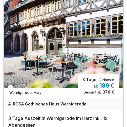
inkl. regionalen Produkten & Kaffee-Spezialitäten
1 x Begrüßungsgetränk bei Anreise
1 x Stadtplan von Wernigerode
1 x erfrischendes Abschiedsgeschenk
inkl. alkoholfreie Getränke aus der Minibar
inkl. W-LAN in allen Hotelbereichen
inkl. Nutzung der Saunalandschaft & des Whirlpools
inkl. Tee, Wasser sowie Obst im SPA-ROSA
zzgl. Kurtaxe mit vielen Vergünstigungen*
3 Tage
| 2 Nächte
189 €
ab
Viele Termine frei
378 €
Gesamt ab
Wernigerode, Harz
A-ROSA Gothisches Haus Wernigerode
3 Tage Auszeit in Wernigerode im Harz inkl. 1x
Abendessen