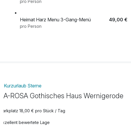
pro Person
Heimat Harz Menu 3-Gang-Menü
49,00 €
pro Person
Pralinen zur Anreise
17,00 €
pro Zimmer
Wir füllen Ihren Wanderrucksack
32,00 €
pro Zimmer
Kurzurlaub Sterne
A-ROSA Gothisches Haus Wernigerode
Parkplatz 18,00 € pro Stück / Tag
Exzellent bewertete Lage