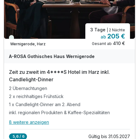
3 Tage
| 2 Nächte
205 €
ab
Viele Termine frei
410 €
Gesamt ab
Wernigerode, Harz
A-ROSA Gothisches Haus Wernigerode
Zeit zu zweit im 4****S Hotel im Harz inkl.
Candlelight-Dinner
2 Übernachtungen
2 x reichhaltiges Frühstück
1 x Candlelight-Dinner am 2. Abend
inkl. regionalen Produkten & Kaffee-Spezialitäten
8 weitere anzeigen
Alle Inklusivleistungen
12 enthalten
Gültig bis 31.05.2027
5,6 / 6