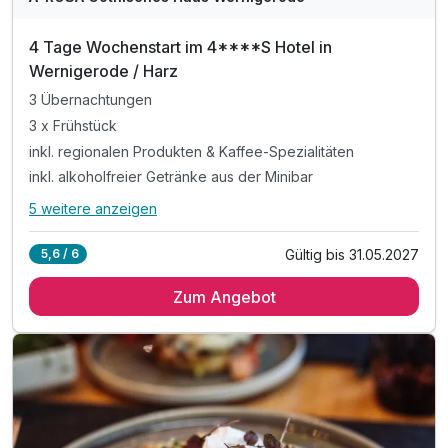
4 Tage Wochenstart im 4****S Hotel in
Wernigerode / Harz
3 Übernachtungen
3 x Frühstück
inkl. regionalen Produkten & Kaffee-Spezialitäten
inkl. alkoholfreier Getränke aus der Minibar
5 weitere anzeigen
Alle Inklusivleistungen
9 enthalten
Gültig bis 31.05.2027
5,6 / 6
3 Übernachtungen
Zum Angebot
3 x Frühstück
inkl. regionalen Produkten & Kaffee-Spezialitäten
inkl. alkoholfreier Getränke aus der Minibar
1 x erfrischendes Abschiedsgeschenk
inkl. W-LAN in allen Hotelbereichen
inkl. Nutzung der Saunalandschaft & des Whirlpools