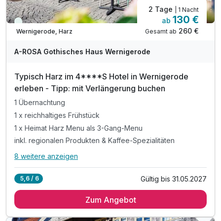
2 Tage
| 1 Nacht
130 €
ab
Viele Termine frei
260 €
Gesamt ab
Wernigerode, Harz
A-ROSA Gothisches Haus Wernigerode
Typisch Harz im 4****S Hotel in Wernigerode
erleben - Tipp: mit Verlängerung buchen
1 Übernachtung
1 x reichhaltiges Frühstück
1 x Heimat Harz Menu als 3-Gang-Menu
inkl. regionalen Produkten & Kaffee-Spezialitäten
8 weitere anzeigen
Alle Inklusivleistungen
12 enthalten
Gültig bis 31.05.2027
5,6 / 6
1 Übernachtung
Zum Angebot
1 x reichhaltiges Frühstück
1 x Heimat Harz Menu als 3-Gang-Menu