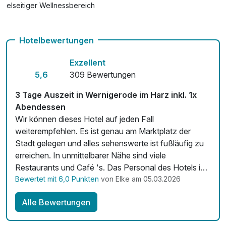
Vielseitiger Wellnessbereich
Hunde im Hotel nicht erlaubt
Hotelbewertungen
Auch vegetarische Speisen
Exzellent
Fahrradverleih für 10,00 € pro Person / Tag
5,6
309 Bewertungen
Fitnessgeräte stehen bereit
3 Tage Auszeit in Wernigerode im Harz inkl. 1x
Kostenloses W-LAN
Abendessen
Wir können dieses Hotel auf jeden Fall
Zimmerservice verfügbar
weiterempfehlen. Es ist genau am Marktplatz der
Stadt gelegen und alles sehenswerte ist fußläufig zu
Mit Hotelbar
erreichen. In unmittelbarer Nähe sind viele
Restaurants und Café 's. Das Personal des Hotels ist
sehr freundlich und zuvorkommend. Die Zimmer sind
Bewertet mit 6,0 Punkten
von Elke am 05.03.2026
gut ausgestattet und sauber. Der Wellnessbereich ist
Alle Bewertungen
vollkommen ausreichend und ebenfalls gepflegt und
sauber. Besonders lobenswert ist das tolle, leckere