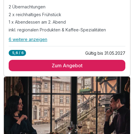
2 Übernachtungen
2 x reichhaltiges Frühstück
1 x Abendessen am 2. Abend
inkl. regionalen Produkten & Kaffee-Spezialitäten
6 weitere anzeigen
Alle Inklusivleistungen
10 enthalten
Gültig bis 31.05.2027
5,6 / 6
2 Übernachtungen
Zum Angebot
2 x reichhaltiges Frühstück
1 x Abendessen am 2. Abend
inkl. regionalen Produkten & Kaffee-Spezialitäten
1 x erfrischendes Abschiedsgeschenk
inkl. alkoholfreier Getränke aus der Minibar
inkl. Nutzung der Saunalandschaft & des Whirlpools
inkl. Tee, Wasser sowie Obst im SPA-ROSA
inkl. W-LAN in allen Hotelbereichen
zzgl. Kurtaxe mit vielen Vergünstigungen*