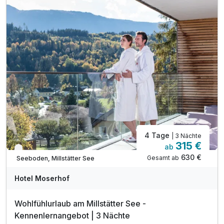
inkl. Heublumen-Sanarium, Zirben-Sauna & Terrasse
inkl. Kamillen-Soledampfbad & Infrarotkabine
inkl. Relax-Zentrum mit Hallenbad & Fitnessraum
inkl. Badetasche mit Bademantel &-tücher
inkl. Parkplatz direkt vor dem Hotel
4 Tage
| 3 Nächte
315 €
ab
Verfügbar bis Dezember
630 €
Gesamt ab
Seeboden, Millstätter See
Hotel Moserhof
Wohlfühlurlaub am Millstätter See -
Kennenlernangebot | 3 Nächte