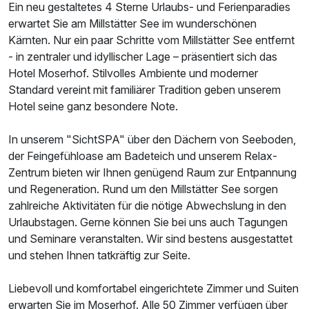
Ein neu gestaltetes 4 Sterne Urlaubs- und Ferienparadies
erwartet Sie am Millstätter See im wunderschönen
Kärnten. Nur ein paar Schritte vom Millstätter See entfernt
- in zentraler und idyllischer Lage – präsentiert sich das
Hotel Moserhof. Stilvolles Ambiente und moderner
Standard vereint mit familiärer Tradition geben unserem
Hotel seine ganz besondere Note.
Ausstattung
In unserem "SichtSPA" über den Dächern von Seeboden,
der Feingefühloase am Badeteich und unserem Relax-
Zusatznächte
Zentrum bieten wir Ihnen genügend Raum zur Entpannung
und Regeneration. Rund um den Millstätter See sorgen
Für 4 Tage
375,00 €
p.P. ab
zahlreiche Aktivitäten für die nötige Abwechslung in den
Urlaubstagen. Gerne können Sie bei uns auch Tagungen
und Seminare veranstalten. Wir sind bestens ausgestattet
und stehen Ihnen tatkräftig zur Seite.
Liebevoll und komfortabel eingerichtete Zimmer und Suiten
Doppelzimmer Deluxe
erwarten Sie im Moserhof. Alle 50 Zimmer verfügen über
2 Erwachsene und 2 Kinder