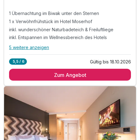
1 Übernachtung im Biwak unter den Sternen
1 x Verwöhnfrühstück im Hotel Moserhof
inkl. wunderschöner Naturbadeteich & Freiluftliege
inkl. Entspannen im Wellnessbereich des Hotels
5 weitere anzeigen
Alle Inklusivleistungen
9 enthalten
Gültig bis 18.10.2026
5,5 / 6
1 Übernachtung im Biwak unter den Sternen
Zum Angebot
1 x Verwöhnfrühstück im Hotel Moserhof
inkl. wunderschöner Naturbadeteich & Freiluftliege
inkl. Entspannen im Wellnessbereich des Hotels
inkl. Heublumen-Sanarium, Zirben-Sauna & Terrasse
inkl. Kamillen-Soledampfbad & Infrarotkabine
inkl. Relax-Zentrum mit Hallenbad & Fitnessraum
inkl. Badetasche mit Bademantel &-tücher
inkl. Parkplatz direkt vor dem Hotel