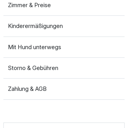
Zimmer & Preise
Doppelzimmer Basis
Kinderermäßigungen
2 Erwachsene
Mit Hund unterwegs
Storno & Gebühren
Zahlung & AGB