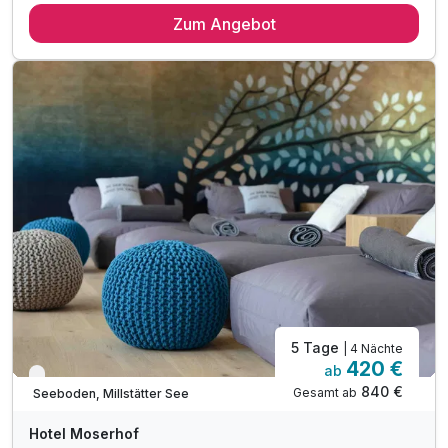
Zum Angebot
4 x reichhaltiges Frühstück vom Buffet
inkl. Naturbadeteich (witterungsabhängig)
inkl. Entspannen im Wellnessbereich des Hotels**
inkl. Heublumen-Sanarium, Zirben-Sauna & Terrasse
inkl. Kamillen-Soledampfbad & Infrarotkabine
inkl. Relax-Zentrum mit Hallenbad & Fitnessraum
inkl. Badetasche mit Bademantel &-tücher
inkl. Parkplatz direkt vor dem Hotel
5 Tage
| 4 Nächte
420 €
ab
Verfügbar bis Dezember
840 €
Gesamt ab
Seeboden, Millstätter See
Hotel Moserhof