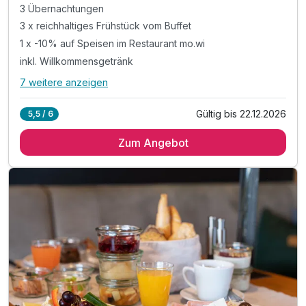
3 Übernachtungen
3 x reichhaltiges Frühstück vom Buffet
1 x -10% auf Speisen im Restaurant mo.wi
inkl. Willkommensgetränk
7 weitere anzeigen
Alle Inklusivleistungen
11 enthalten
Gültig bis 22.12.2026
5,5 / 6
3 Übernachtungen
Zum Angebot
3 x reichhaltiges Frühstück vom Buffet
1 x -10% auf Speisen im Restaurant mo.wi
inkl. Willkommensgetränk
inkl. kostenlosem Upgrade (nach Verfügbarkeit)*
inkl. Entspannen im Wellnessbereich des Hotels**
inkl. Heublumen-Sanarium, Zirben-Sauna & Terrasse
inkl. wunderschönem Naturbadeteich & Freiluftliege
inkl. Kamillen-Soledampfbad & Infrarotkabine
inkl. Relax-Zentrum mit Hallenbad & Fitnessraum
inkl. Parkplatz direkt vor dem Hotel