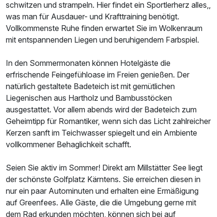
schwitzen und strampeln. Hier findet ein Sportlerherz alles,,
was man für Ausdauer- und Krafttraining benötigt.
Vollkommenste Ruhe finden erwartet Sie im Wolkenraum
mit entspannenden Liegen und beruhigendem Farbspiel.
Ausstattung
In den Sommermonaten können Hotelgäste die
Zusatznächte
erfrischende Feingefühloase im Freien genießen. Der
natürlich gestaltete Badeteich ist mit gemütlichen
Für 4 Tage
450,00 €
Liegenischen aus Hartholz und Bambusstöcken
p.P. ab
ausgestattet. Vor allem abends wird der Badeteich zum
Geheimtipp für Romantiker, wenn sich das Licht zahlreicher
Kerzen sanft im Teichwasser spiegelt und ein Ambiente
vollkommener Behaglichkeit schafft.
Doppelzimmer Gartenblick
Seien Sie aktiv im Sommer! Direkt am Millstätter See liegt
2 Erwachsene
der schönste Golfplatz Kärntens. Sie erreichen diesen in
nur ein paar Autominuten und erhalten eine Ermäßigung
auf Greenfees. Alle Gäste, die die Umgebung gerne mit
dem Rad erkunden möchten, können sich bei auf