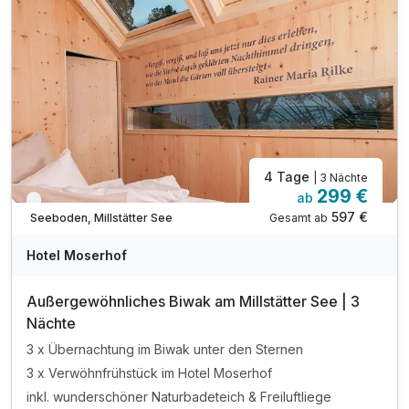
inkl. Badetasche mit Bademantel &-tücher
Für 4 Tage
inkl. Parkplatz direkt vor dem Hotel
315,00 €
p.P. ab
4 Tage
| 3 Nächte
299 €
ab
Nur noch bis Oktober
597 €
Gesamt ab
Seeboden, Millstätter See
Hotel Moserhof
Außergewöhnliches Biwak am Millstätter See | 3
Nächte
3 x Übernachtung im Biwak unter den Sternen
3 x Verwöhnfrühstück im Hotel Moserhof
inkl. wunderschöner Naturbadeteich & Freiluftliege