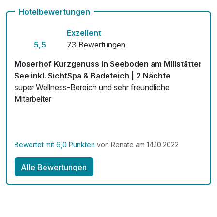
Hotelbewertungen
Auch vegetarische Speisen
Exzellent
Fahrradverleih
5,5
73 Bewertungen
Fitnessgeräte stehen bereit
Moserhof Kurzgenuss in Seeboden am Millstätter
Kostenloses W-LAN
See inkl. SichtSpa & Badeteich | 2 Nächte
super Wellness-Bereich und sehr freundliche
Zimmerservice verfügbar
Mitarbeiter
Mit Hotelbar
Bewertet mit 6,0 Punkten
von Renate am 14.10.2022
Alle Bewertungen