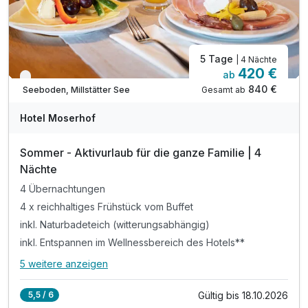
5 Tage
| 4 Nächte
420 €
ab
Nur noch bis Oktober
840 €
Gesamt ab
Seeboden, Millstätter See
Hotel Moserhof
Sommer - Aktivurlaub für die ganze Familie | 4
Nächte
4 Übernachtungen
4 x reichhaltiges Frühstück vom Buffet
inkl. Naturbadeteich (witterungsabhängig)
inkl. Entspannen im Wellnessbereich des Hotels**
5 weitere anzeigen
Alle Inklusivleistungen
9 enthalten
Gültig bis 18.10.2026
5,5 / 6
4 Übernachtungen