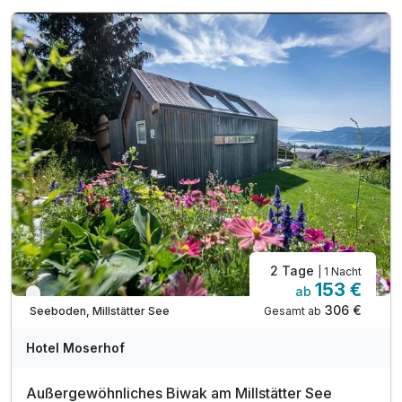
Für 4 Tage
408,00 €
p.P. ab
Doppelzimmer Superior
2 Erwachsene
2 Tage
| 1 Nacht
153 €
ab
Nur noch bis Oktober
306 €
Gesamt ab
Seeboden, Millstätter See
Hotel Moserhof
Außergewöhnliches Biwak am Millstätter See