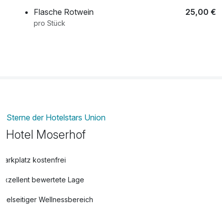
Flasche Rotwein
25,00 €
pro Stück
Flasche Sekt
39,00 €
pro Stück
Flasche Weisswein
25,00 €
pro Stück
Sterne der Hotelstars Union
Hotel Moserhof
Parkplatz kostenfrei
Exzellent bewertete Lage
Vielseitiger Wellnessbereich
Hunde im Hotel nicht erlaubt