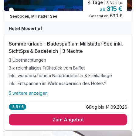
4 Tage
| 3 Nächte
315 €
ab
Nur noch bis September
630 €
Gesamt ab
Seeboden, Millstätter See
Hotel Moserhof
Sommerurlaub - Badespaß am Millstätter See inkl.
SichtSpa & Badeteich | 3 Nächte
3 Übernachtungen
3 x reichhaltiges Frühstück vom Buffet
inkl. wunderschönem Naturbadeteich & Freiluftliege
inkl. Entspannen im Wellnessbereich des Hotels*
5 weitere anzeigen
Alle Inklusivleistungen
9 enthalten
Gültig bis 14.09.2026
5,5 / 6
3 Übernachtungen
Zum Angebot
3 x reichhaltiges Frühstück vom Buffet
inkl. wunderschönem Naturbadeteich & Freiluftliege
inkl. Entspannen im Wellnessbereich des Hotels*