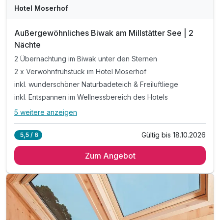
Hotel Moserhof
Außergewöhnliches Biwak am Millstätter See | 2
Nächte
2 Übernachtung im Biwak unter den Sternen
2 x Verwöhnfrühstück im Hotel Moserhof
inkl. wunderschöner Naturbadeteich & Freiluftliege
inkl. Entspannen im Wellnessbereich des Hotels
5 weitere anzeigen
Alle Inklusivleistungen
9 enthalten
Gültig bis 18.10.2026
5,5 / 6
2 Übernachtung im Biwak unter den Sternen
Zum Angebot
2 x Verwöhnfrühstück im Hotel Moserhof
inkl. wunderschöner Naturbadeteich & Freiluftliege
inkl. Entspannen im Wellnessbereich des Hotels
Ausstattung
inkl. Heublumen-Sanarium, Zirben-Sauna & Terrasse
inkl. Kamillen-Soledampfbad & Infrarotkabine
Zusatznächte
inkl. Relax-Zentrum mit Hallenbad & Fitnessraum