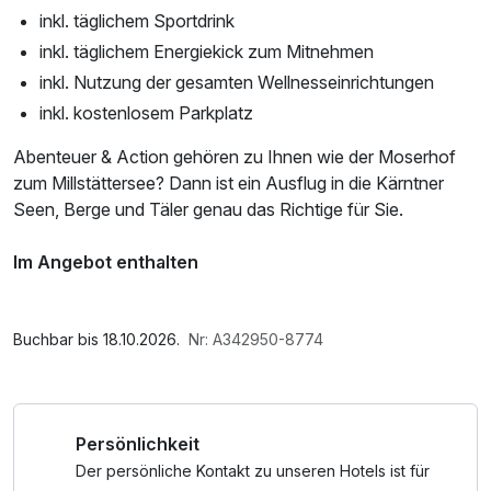
inkl. täglichem Sportdrink
inkl. täglichem Energiekick zum Mitnehmen
inkl. Nutzung der gesamten Wellnesseinrichtungen
inkl. kostenlosem Parkplatz
Abenteuer & Action gehören zu Ihnen wie der Moserhof
zum Millstättersee? Dann ist ein Ausflug in die Kärntner
Seen, Berge und Täler genau das Richtige für Sie.
Im Angebot enthalten
Saunabenutzung, Saunatuch, Parkplatz, 1 x kleines
Abschiedsgeschenk, Nutzung des Fitnessbereichs,
Nutzung des Wellnessbereichs, W-LAN Nutzung /
Buchbar bis 18.10.2026.
Nr: A342950-8774
Internetnutzung, Badetasche mit Bademantel und -tücher
Persönlichkeit
Der persönliche Kontakt zu unseren Hotels ist für