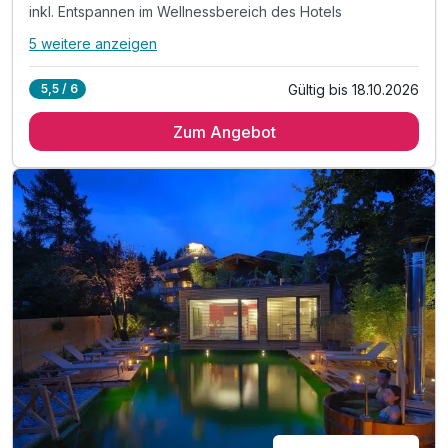
inkl. Entspannen im Wellnessbereich des Hotels
5 weitere anzeigen
Alle Inklusivleistungen
9 enthalten
Gültig bis 18.10.2026
5,5 / 6
3 x Übernachtung im Biwak unter den Sternen
Zum Angebot
3 x Verwöhnfrühstück im Hotel Moserhof
inkl. wunderschöner Naturbadeteich & Freiluftliege
inkl. Entspannen im Wellnessbereich des Hotels
inkl. Heublumen-Sanarium, Zirben-Sauna & Terrasse
inkl. Kamillen-Soledampfbad & Infrarotkabine
inkl. Relax-Zentrum mit Hallenbad & Fitnessraum
inkl. Badetasche mit Bademantel &-tücher
inkl. Parkplatz direkt vor dem Hotel