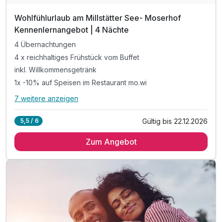
Wohlfühlurlaub am Millstätter See- Moserhof
Kennenlernangebot | 4 Nächte
4 Übernachtungen
4 x reichhaltiges Frühstück vom Buffet
inkl. Willkommensgetränk
1x -10% auf Speisen im Restaurant mo.wi
7 weitere anzeigen
Alle Inklusivleistungen
11 enthalten
Gültig bis 22.12.2026
5,5 / 6
4 Übernachtungen
Zum Angebot
4 x reichhaltiges Frühstück vom Buffet
inkl. Willkommensgetränk
1x -10% auf Speisen im Restaurant mo.wi
Kostenloses Upgrade (nach Verfügbarkeit) *
inkl. wunderschönem Naturbadeteich & Freiluftliege
inkl. Entspannen im Wellnessbereich des Hotels**
inkl. Heublumen-Sanarium, Zirben-Sauna & Terrasse