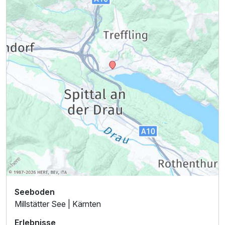
Zusatznächte
Für 4 Tage
417,00 €
p.P. ab
Doppelzimmer Privilege
2 Erwachsene
Seeboden
Millstätter See | Kärnten
Erlebnisse