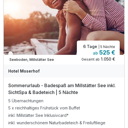
inkl. Kamillen-Soledampfbad & Infrarotkabine
inkl. Relax-Zentrum mit Hallenbad & Fitnessraum
inkl. Parkplatz direkt vor dem Hotel
6 Tage
| 5 Nächte
525 €
ab
Nur noch bis Oktober
1.050 €
Gesamt ab
Seeboden, Millstätter See
Hotel Moserhof
Sommerurlaub - Badespaß am Millstätter See inkl.
SichtSpa & Badeteich | 5 Nächte
5 Übernachtungen
5 x reichhaltiges Frühstück vom Buffet
inkl. Millstätter See Inklusivcard*
inkl. wunderschönem Naturbadeteich & Freiluftliege