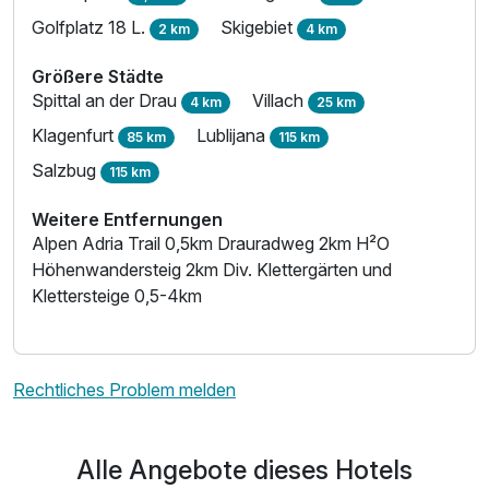
Golfplatz 18 L.
Skigebiet
2 km
4 km
Größere Städte
Spittal an der Drau
Villach
4 km
25 km
Klagenfurt
Lublijana
85 km
115 km
Salzbug
115 km
Weitere Entfernungen
Alpen Adria Trail 0,5km Drauradweg 2km H²O
Höhenwandersteig 2km Div. Klettergärten und
Klettersteige 0,5-4km
Ausstattung
Rechtliches Problem melden
Zusatznächte
Alle Angebote dieses Hotels