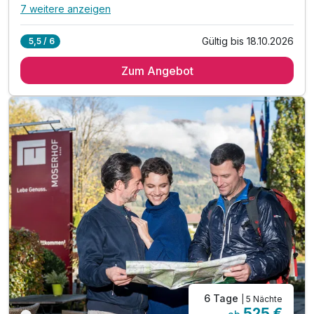
7 weitere anzeigen
Alle Inklusivleistungen
11 enthalten
Gültig bis 18.10.2026
5,5 / 6
5 Übernachtungen
Zum Angebot
5 x reichhaltiges Frühstück vom Buffet
inkl. Millstätter See Inklusivcard*
inkl. wunderschönem Naturbadeteich & Freiluftliege
inkl. Entspannen im Wellnessbereich des Hotels**
inkl. Heublumen-Sanarium, Zirben-Sauna & Terrasse
inkl. Kamillen-Soledampfbad & Infrarotkabine
inkl. Relax-Zentrum mit Hallenbad & Fitnessraum
inkl. Badetasche mit Bademantel &-tücher
inkl. täglich freiem Eintritt im Strandbad***
inkl. Parkplatz direkt vor dem Hotel
6 Tage
| 5 Nächte
525 €