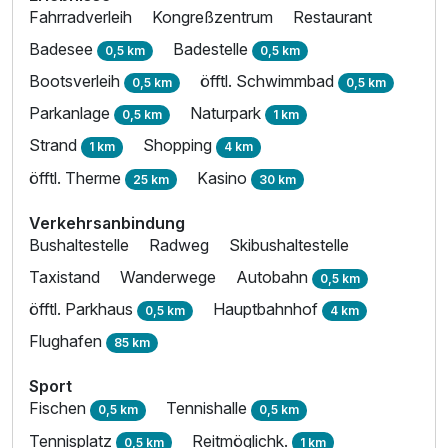
Fahrradverleih
Kongreßzentrum
Restaurant
Badesee
Badestelle
0,5 km
0,5 km
Bootsverleih
öfftl. Schwimmbad
0,5 km
0,5 km
Parkanlage
Naturpark
0,5 km
1 km
Strand
Shopping
1 km
4 km
öfftl. Therme
Kasino
25 km
30 km
Verkehrsanbindung
Bushaltestelle
Radweg
Skibushaltestelle
Taxistand
Wanderwege
Autobahn
0,5 km
öfftl. Parkhaus
Hauptbahnhof
0,5 km
4 km
Flughafen
85 km
Sport
Fischen
Tennishalle
0,5 km
0,5 km
Tennisplatz
Reitmöglichk.
0,5 km
1 km