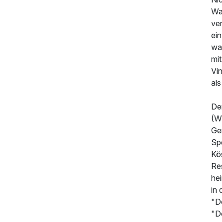
Wa
ve
ei
wa
mi
Vi
al
De
(Wi
Ger
Spe
Kös
Res
he
in 
"D
415,00 €
p.P. ab
"D