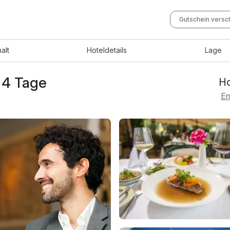
Gutschein vers
halt
Hotel
details
Lage
 4 Tage
Ho
Em