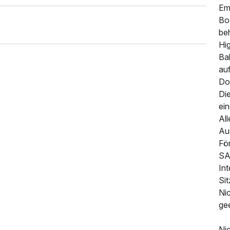
Em
Bo
be
Hi
Ba
auf
Do
Die
ein
Al
Au
Fön
SA
In
Si
Nic
ge
Nic