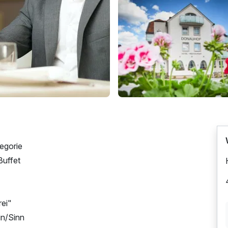
egorie
Buffet
rei"
in/Sinn