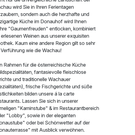
chau wird Sie in Ihren Ferientagen
rzaubern, sondern auch die herzhafte und
nzigartige Küche im Donauhof wird Ihnen
hre "Gaumenfreuden" entlocken, kombiniert
t erlesenen Weinen aus unserer exquisiten
nothek. Kaum eine andere Region gilt so sehr
s Verführung wie die Wachau!
n Rahmen für die österreichische Küche
ldspezialitäten, fantasievolle fleischlose
ichte und traditionelle Wachauer
zialitäten), frische Fischgerichte und süße
tlichkeiten bilden unsere á la carte
taurants. Lassen Sie sich in unserer
imeligen "Kaminstube" & im Restaurantbereich
der "Lobby", sowie in der eleganten
onaustube" oder bei Schönwetter auf der
onauterrasse" mit Ausblick verwöhnen.