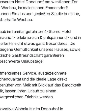
 unserem Hotel Donauhof am westlichen Tor
r Wachau, im malerischen Emmersdorf!
annen Sie aus und genießen Sie die herrliche,
uberhafte Wachau.
aub im familiär geführten 4-Sterne Hotel
nauhof - erlebnisreich & entspannend - und in
lerlei Hinsicht etwas ganz Besonderes. Die
diegene Gemütlichkeit unseres Hauses, sowie
rzliche Gastfreundschaft garantieren
beschwerte Urlaubstage.
fmerksames Service, ausgezeichnete
henqualität und die ideale Lage direkt
enüber von Melk mit Blick auf das Barockstift
k, lassen Ihren Urlaub zu einem
vergesslichen Erlebnis werden.
novative Wohnkultur im Donauhof in