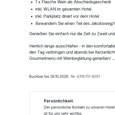
1 x Flasche Wein als Abschiedsgeschenk
inkl. WLAN im gesamten Hotel
inkl. Parkplatz direkt vor dem Hotel
Bewandern Sie einen Teil des Jakobsweg
Genießen Sie einfach nur die Zeit zu Zweit un
Herrlich lange ausschlafen - in den komfort
den Tag verbringen und abends bei Kerzenlich
Gourmetmenü mit Weinbegleitung genießen!
Diese verträumten Tage haben Sie sich schon 
Im Angebot enthalten
Parkplatz, W-LAN Nutzung / Internetnutzung,
Buchbar bis 26.10.2026.
Nr: A318751-8561
Persönlichkeit
Der persönliche Kontakt zu unseren Hotel
ist für uns sehr wichtig.