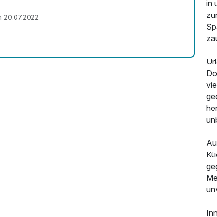
in
zu
m 20.07.2022
Sp
za
Url
Do
vie
ge
he
un
Au
Küc
geg
Mel
un
In