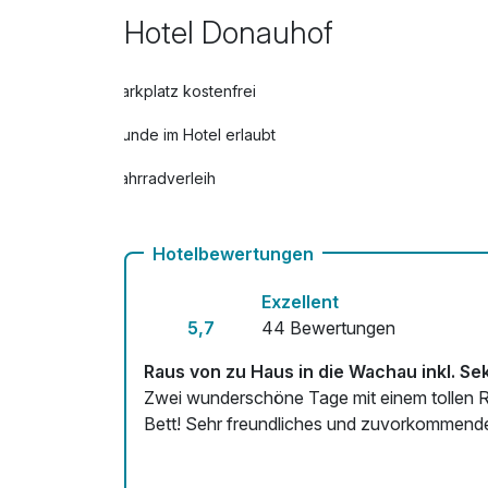
Late check out
Hotel Donauhof
pro Zimmer
Parkplatz kostenfrei
Hunde im Hotel erlaubt
Fahrradverleih
Mit Hotelbar
Hotelbewertungen
Exzellent
5,7
44 Bewertungen
Raus von zu Haus in die Wachau inkl. S
Zwei wunderschöne Tage mit einem tollen R
Bett! Sehr freundliches und zuvorkommend