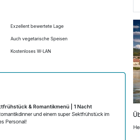
25,00 €
Exzellent bewertete Lage
Auch vegetarische Speisen
Kostenloses W-LAN
ektfrühstück & Romantikmenü | 1 Nacht
Üb
omantikdinner und einem super Sektfrühstück im
es Personal!
He