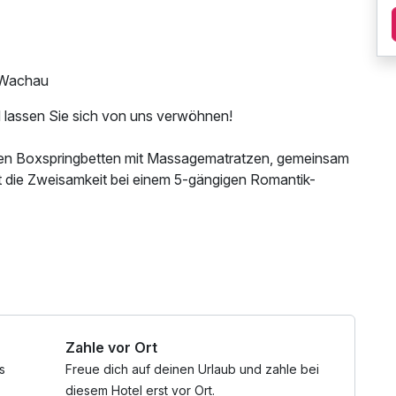
/Wachau
d lassen Sie sich von uns verwöhnen!
ablen Boxspringbetten mit Massagematratzen, gemeinsam
t die Zweisamkeit bei einem 5-gängigen Romantik-
lange verdient!
 Tageszeitung, Shuttleservice vom/zum Bahnhof
Zahle vor Ort
s
Freue dich auf deinen Urlaub und zahle bei
diesem Hotel erst vor Ort.