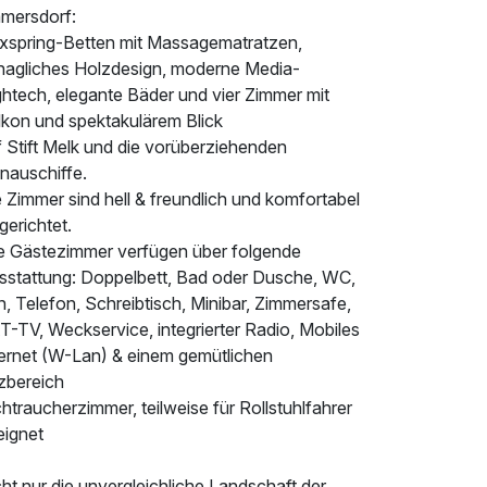
mersdorf:
xspring-Betten mit Massagematratzen,
hagliches Holzdesign, moderne Media-
ghtech, elegante Bäder und vier Zimmer mit
lkon und spektakulärem Blick
 Stift Melk und die vorüberziehenden
nauschiffe.
 Zimmer sind hell & freundlich und komfortabel
gerichtet.
le Gästezimmer verfügen über folgende
sstattung: Doppelbett, Bad oder Dusche, WC,
, Telefon, Schreibtisch, Minibar, Zimmersafe,
T-TV, Weckservice, integrierter Radio, Mobiles
ternet (W-Lan) & einem gemütlichen
tzbereich
htraucherzimmer, teilweise für Rollstuhlfahrer
eignet
ht nur die unvergleichliche Landschaft der