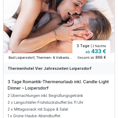
inkl. kuschelige Bademäntel & Badetücher
inkl. direkter, unterirdischer Zugang zur Therme
inkl. Sport- & Vitalprogramm (Therme Loipersdorf)
*mit Sauna & Fun Park
Verlängerungsnächte inkl. 3/4 Pension & Therme
3 Tage
| 2 Nächte
433 €
ab
Wieder frei ab September
866 €
Gesamt ab
Bad Loipersdorf, Thermen- & Vulkanland Steiermark
A
WAR
Thermenhotel Vier Jahreszeiten Loipersdorf
D
202
3 Tage Romantik-Thermenurlaub inkl. Candle-Light
6
Dinner – Loipersdorf
2 Übernachtungen inkl. Begrüßungsgetränk
2 x Langschläfer-Frühstücksbuffet bis 11 Uhr
2 x Mittagssnack mit Suppe & Salat
1 x Grüne-Haube-Abendbuffet