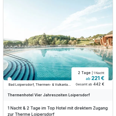
2 Tage
| 1 Nacht
221 €
ab
Wieder frei ab September
442 €
Gesamt ab
Bad Loipersdorf, Thermen- & Vulkanland Steiermark
A
WAR
Thermenhotel Vier Jahreszeiten Loipersdorf
D
202
1 Nacht & 2 Tage im Top Hotel mit direktem Zugang
6
zur Therme Loipersdorf