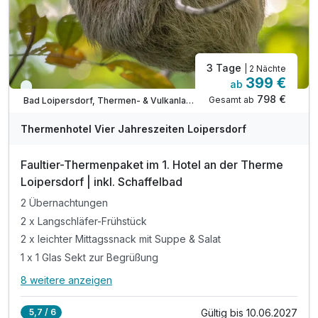
inkl. sicherer Garagenplatz
Verlängerungsnächte inkl. 3/4 Pension & Therme
3 Tage
| 2 Nächte
399 €
ab
Viele Termine frei
798 €
Gesamt ab
Bad Loipersdorf, Thermen- & Vulkanland Steiermark
A
WAR
Thermenhotel Vier Jahreszeiten Loipersdorf
D
202
Faultier-Thermenpaket im 1. Hotel an der Therme
6
Loipersdorf | inkl. Schaffelbad
2 Übernachtungen
2 x Langschläfer-Frühstück
2 x leichter Mittagssnack mit Suppe & Salat
1 x 1 Glas Sekt zur Begrüßung
8 weitere anzeigen
Alle Inklusivleistungen
12 enthalten
Gültig bis 10.06.2027
5,7 / 6