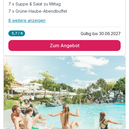
7 x Suppe & Salat zu Mittag
7 x Grüne-Haube-Abendbuffet
8 weitere anzeigen
Alle Inklusivleistungen
12 enthalten
Gültig bis 30.06.2027
5,7 / 6
7 Übernachtungen inkl. Begrüßungsgetränk
Zum Angebot
7 x Langschläfer-Frühstücksbuffet bis 11 Uhr
7 x Suppe & Salat zu Mittag
7 x Grüne-Haube-Abendbuffet
8 x Therme Loipersdorf mit Sauna und Fun Park*
inkl. Fitness-Studio im Thermenresort
inkl. kuschlige Bademäntel & Tücher von " Vossen"
inkl. direkter, unterirdischer Zugang zur Therme
inkl. hoteleigener Liegebereich in der Therme
inkl. Sport- und Vitalprogramm in der Therme
inkl. sicherer Garagenplatz
Verlängerungsnächte inkl. 3/4 Pension & Therme