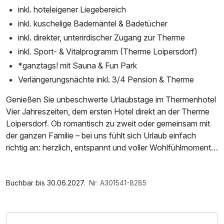
inkl. hoteleigener Liegebereich
inkl. kuschelige Bademäntel & Badetücher
inkl. direkter, unterirdischer Zugang zur Therme
inkl. Sport- & Vitalprogramm (Therme Loipersdorf)
*ganztags! mit Sauna & Fun Park
Verlängerungsnächte inkl. 3/4 Pension & Therme
Genießen Sie unbeschwerte Urlaubstage im Thermenhotel
Vier Jahreszeiten, dem ersten Hotel direkt an der Therme
Loipersdorf. Ob romantisch zu zweit oder gemeinsam mit
der ganzen Familie – bei uns fühlt sich Urlaub einfach
richtig an: herzlich, entspannt und voller Wohlfühlmomente.
Bitte beachten: Bei Buchung über Kurzurlaub.at können im
Im Angebot enthalten
Buchungsvorgang Kurzurlaub Gutscheine eingelöst
1 Flasche Mineralwasser, Saunabenutzung, Saunatuch,
Buchbar bis 30.06.2027.
Nr: A301541-8285
werden, Gutscheine von anderen Anbietern werden nicht
Leihbademantel, Parkplatz, Nutzung des Fitnessbereichs,
akzeptiert.
Nutzung des Wellnessbereichs, W-LAN Nutzung /
Internetnutzung, ganztägige Nutzung Wellnessbereich