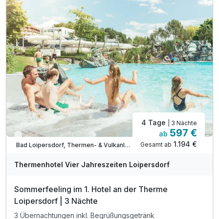
inkl. Sport- & Vitalprogramm (Therme Loipersdorf)
inkl. hoteleigener Liegebereich
inkl. kuschelige Bademäntel & Badetücher
inkl. direkter, unterirdischer Zugang zur Therme
inkl. 1 Glas Sekt zur Begrüßung
*Kinderpreise inkludieren Halbpension & Therme
Verlängerungsnächte inkl. 3/4 Pension & Therme
4 Tage
| 3 Nächte
597 €
ab
Nur noch bis September
1.194 €
Gesamt ab
Bad Loipersdorf, Thermen- & Vulkanland Steiermark
A
WAR
Thermenhotel Vier Jahreszeiten Loipersdorf
D
202
Sommerfeeling im 1. Hotel an der Therme
6
Loipersdorf | 3 Nächte
3 Übernachtungen inkl. Begrüßungsgetränk