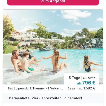
Zum Angebot
4 x Langschläfer-Frühstück & leichter Mittagssnack
4 x Grüne-Haube-Abendbuffet
inkl. Therme Loipersdorf mit Sauna und Fun Park
inkl. 1 Glas Sekt zur Begrüßung
inkl. hoteleigener Liegebereich
inkl. kuschelige Bademäntel & Badetücher
inkl. direkter, unterirdischer Zugang zur Therme
inkl. Sport- & Vitalprogramm im Thermenresort
inkl. Parkplatz
Verlängerungsnächte inkl. 3/4 Pension & Therme
5 Tage
| 4 Nächte
796 €
ab
Nur noch bis September
1.592 €
Gesamt ab
Bad Loipersdorf, Thermen- & Vulkanland Steiermark
A
WAR
Thermenhotel Vier Jahreszeiten Loipersdorf
D