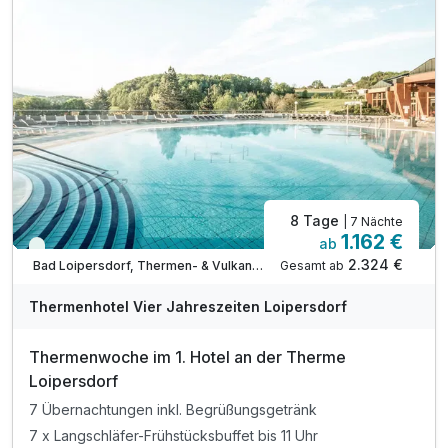
inkl. 4-Jahreszeiten Badeente für jedes Kind
inkl. Kinderanimation & Abenteuerprogramm - Therme
inkl. kuschlige Bademäntel & Tücher von " Vossen "
inkl. direkter, unterirdischer Zugang zur Therme
hoteleigener Liegebereich in der Therme
inkl. kostenloser & sicherer Garagenplatz
8 Tage
| 7 Nächte
1.162 €
ab
Viele Termine frei
2.324 €
Gesamt ab
Bad Loipersdorf, Thermen- & Vulkanland Steiermark
A
WAR
Thermenhotel Vier Jahreszeiten Loipersdorf
D
202
Thermenwoche im 1. Hotel an der Therme
6
Loipersdorf
7 Übernachtungen inkl. Begrüßungsgetränk
7 x Langschläfer-Frühstücksbuffet bis 11 Uhr