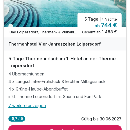
5 Tage
| 4 Nächte
744 €
ab
Viele Termine frei
1.488 €
Gesamt ab
Bad Loipersdorf, Thermen- & Vulkanland Steiermark
A
WAR
Thermenhotel Vier Jahreszeiten Loipersdorf
D
202
5 Tage Thermenurlaub im 1. Hotel an der Therme
6
Loipersdorf
4 Übernachtungen
4 x Langschläfer-Frühstück & leichter Mittagssnack
4 x Grüne-Haube-Abendbuffet
inkl. Therme Loipersdorf mit Sauna und Fun Park
7 weitere anzeigen
Alle Inklusivleistungen
11 enthalten
Gültig bis 30.06.2027
5,7 / 6
4 Übernachtungen