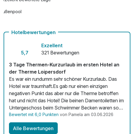
Außenpool
Vielseitiger Wellnessbereich
Hotelbewertungen
Hunde im Hotel erlaubt für 25,00 € pro Stück / Nacht
Exzellent
Auch vegetarische Speisen
5,7
321 Bewertungen
Fahrradverleih
3 Tage Thermen-Kurzurlaub im ersten Hotel an
Kostenloses W-LAN
der Therme Loipersdorf
Es war ein rundumm sehr schöner Kurzurlaub. Das
Zimmerservice verfügbar
Hotel war traumhaft.Es gab nur einen einzigen
negativen Punkt das aber nur die Therme betroffen
Mit Hotelbar
hat und nicht das Hotel! Die beinen Damentoiletten im
Untergeschoss beim Schwimmer Becken waren so
stark verschmutzt u es war kein Toilettenpapier dort
Bewertet mit 6,0 Punkten
von Pamela am 03.06.2026
so dass man die Unmöglichkeit benutzen könnte. mfg
Alle Bewertungen
Pamela Pistracher