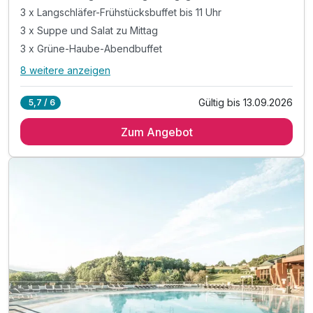
3 x Langschläfer-Frühstücksbuffet bis 11 Uhr
3 x Suppe und Salat zu Mittag
3 x Grüne-Haube-Abendbuffet
8 weitere anzeigen
Alle Inklusivleistungen
12 enthalten
Gültig bis 13.09.2026
5,7 / 6
3 Übernachtungen inkl. Begrüßungsgetränk
Zum Angebot
3 x Langschläfer-Frühstücksbuffet bis 11 Uhr
3 x Suppe und Salat zu Mittag
3 x Grüne-Haube-Abendbuffet
4 x Therme Loipersdorf inklusive Fun Park & Sauna*
inkl. gratis Softeis für Kinder bis 15 Jahre
inkl. 4-Jahreszeiten Badeente für jedes Kind
inkl. kuschelige Bademäntel & Tücher von "Vossen"
inkl. Kinderanimation & Abenteuerprogramm - Therme
inkl. direkter, interirdischer Zugang zur Therme
inkl. hoteleigener Liegebereich in der Therme
inkl. kostenloser & sicherer Garagenplatz