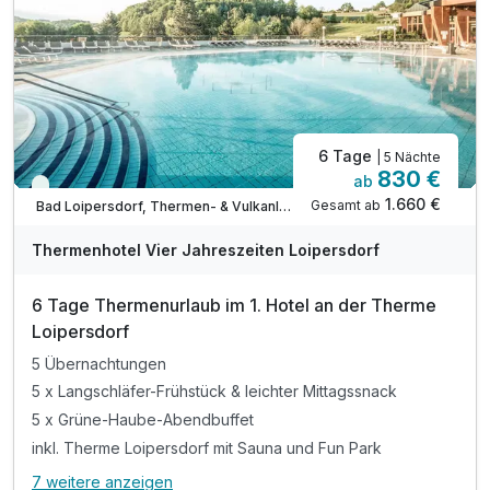
inkl. direkter, unterirdischer Zugang zur Therme
inkl. hoteleigener Liegebereich in der Therme
inkl. kostenloser & sicherer Garagenplatz
6 Tage
| 5 Nächte
830 €
ab
Viele Termine frei
1.660 €
Gesamt ab
Bad Loipersdorf, Thermen- & Vulkanland Steiermark
A
WAR
Thermenhotel Vier Jahreszeiten Loipersdorf
D
202
6 Tage Thermenurlaub im 1. Hotel an der Therme
6
Loipersdorf
5 Übernachtungen
5 x Langschläfer-Frühstück & leichter Mittagssnack
5 x Grüne-Haube-Abendbuffet
inkl. Therme Loipersdorf mit Sauna und Fun Park
7 weitere anzeigen