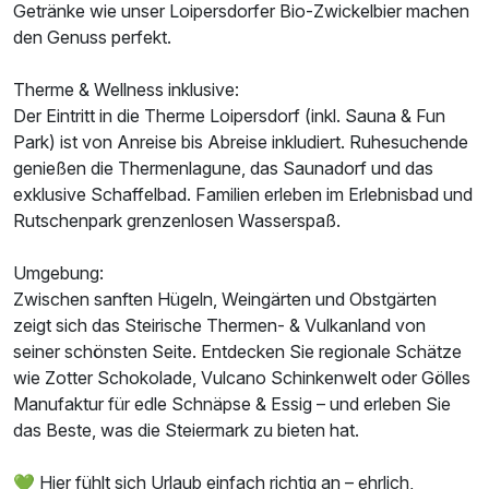
Getränke wie unser Loipersdorfer Bio-Zwickelbier machen
den Genuss perfekt.
Doppelzimmer Gartenblick
Therme & Wellness inklusive:
2 Erwachsene und 2 Kinder
Der Eintritt in die Therme Loipersdorf (inkl. Sauna & Fun
Park) ist von Anreise bis Abreise inkludiert. Ruhesuchende
genießen die Thermenlagune, das Saunadorf und das
exklusive Schaffelbad. Familien erleben im Erlebnisbad und
Rutschenpark grenzenlosen Wasserspaß.
Umgebung:
Zwischen sanften Hügeln, Weingärten und Obstgärten
zeigt sich das Steirische Thermen- & Vulkanland von
seiner schönsten Seite. Entdecken Sie regionale Schätze
wie Zotter Schokolade, Vulcano Schinkenwelt oder Gölles
Manufaktur für edle Schnäpse & Essig – und erleben Sie
das Beste, was die Steiermark zu bieten hat.
💚 Hier fühlt sich Urlaub einfach richtig an – ehrlich,