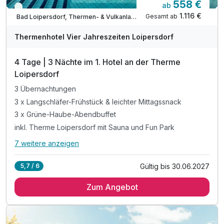
558 €
ab
Viele Termine frei
1.116 €
Gesamt ab
Bad Loipersdorf, Thermen- & Vulkanland Steiermark
A
WAR
Thermenhotel Vier Jahreszeiten Loipersdorf
D
202
4 Tage | 3 Nächte im 1. Hotel an der Therme
6
Loipersdorf
3 Übernachtungen
3 x Langschläfer-Frühstück & leichter Mittagssnack
3 x Grüne-Haube-Abendbuffet
inkl. Therme Loipersdorf mit Sauna und Fun Park
7 weitere anzeigen
Alle Inklusivleistungen
11 enthalten
Gültig bis 30.06.2027
5,7 / 6
3 Übernachtungen
Zum Angebot
3 x Langschläfer-Frühstück & leichter Mittagssnack
3 x Grüne-Haube-Abendbuffet
inkl. Therme Loipersdorf mit Sauna und Fun Park