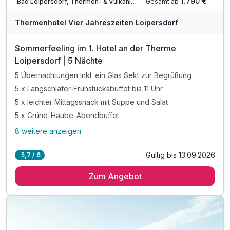
1.790 €
Gesamt ab
Bad Loipersdorf, Thermen- & Vulkanland Steiermark
A
WAR
Thermenhotel Vier Jahreszeiten Loipersdorf
D
202
Sommerfeeling im 1. Hotel an der Therme
6
Loipersdorf | 5 Nächte
5 Übernachtungen inkl. ein Glas Sekt zur Begrüßung
5 x Langschläfer-Frühstücksbuffet bis 11 Uhr
5 x leichter Mittagssnack mit Suppe und Salat
5 x Grüne-Haube-Abendbuffet
8 weitere anzeigen
Alle Inklusivleistungen
12 enthalten
Gültig bis 13.09.2026
5,7 / 6
5 Übernachtungen inkl. ein Glas Sekt zur Begrüßung
Zum Angebot
5 x Langschläfer-Frühstücksbuffet bis 11 Uhr
5 x leichter Mittagssnack mit Suppe und Salat
5 x Grüne-Haube-Abendbuffet
6 x Therme Loipersdorf Fun Park und Sauna*
inkl. gratis Softeis für Kinder bis 15 Jahre