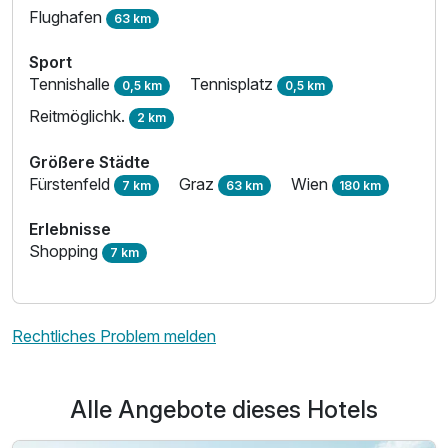
Flughafen
63 km
Sport
Tennishalle
Tennisplatz
0,5 km
0,5 km
Reitmöglichk.
2 km
Größere Städte
Ausstattung
Fürstenfeld
Graz
Wien
7 km
63 km
180 km
Erlebnisse
Zusatznächte
Shopping
7 km
Für 3 Tage
420,00 €
p.P. ab
Rechtliches Problem melden
Alle Angebote dieses Hotels
Doppelzimmer Thermenblick
2 Erwachsene und 1 Kind