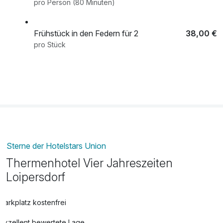
pro Person (80 Minuten)
Frühstück in den Federn für 2
38,00 €
pro Stück
Ganzkörpermassage - klassisch
74,00 €
pro Stück (50 Minuten)
Romantisches Willkommen
45,00 €
pro Stück
Rückenmassage
43,00 €
Sterne der Hotelstars Union
pro Stück (25 Minuten)
Thermenhotel Vier Jahreszeiten
Loipersdorf
Schaffelbad
15,00 €
pro Tag
Parkplatz kostenfrei
Exzellent bewertete Lage