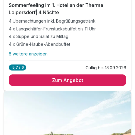
202
Sommerfeeling im 1. Hotel an der Therme
6
Loipersdorf| 4 Nächte
4 Übernachtungen inkl. Begrüßungsgetränk
4 x Langschläfer-Frühstücksbuffet bis 11 Uhr
4 x Suppe und Salat zu Mittag
4 x Grüne-Haube-Abendbuffet
8 weitere anzeigen
Alle Inklusivleistungen
12 enthalten
Gültig bis 13.09.2026
5,7 / 6
4 Übernachtungen inkl. Begrüßungsgetränk
Zum Angebot
4 x Langschläfer-Frühstücksbuffet bis 11 Uhr
4 x Suppe und Salat zu Mittag
4 x Grüne-Haube-Abendbuffet
5 x Therme Loipersdorf inklusive Fun Park & Sauna*
inkl. gratis Softeis für Kinder bis 15 Jahre
inkl. 4-Jahreszeiten Badeente für jedes Kind
inkl. kuschelige Bademäntel & Tücher von "Vossen"
inkl. Kinderanimation & Abenteuerprogramm - Therme