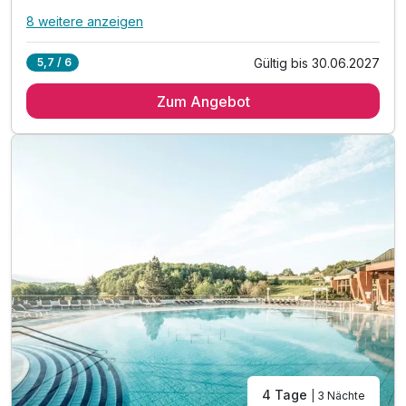
8 weitere anzeigen
Alle Inklusivleistungen
12 enthalten
Gültig bis 30.06.2027
5,7 / 6
2 Übernachtungen inkl. Begrüßungsgetränk
Zum Angebot
2 x Langschläfer-Frühstücksbuffet bis 11 Uhr
2 x Mittagssnack mit Suppe & Salat
1 x Grüne-Haube-Abendbuffet
1 x romantisches Candlelight Dinner & Schokofondue
1 x Flasche Sekt im Zimmer
3 x Therme Loipersdorf inkl. Fun Park & Sauna*
inkl. kuschlige Bademäntel & Tücher von " Vossen "
inkl. direkter, unterirdischer Zugang zur Therme
inkl. hoteleigener Liegebereich in der Therme
inkl. Sport- und Vitalprogramm in der Therme
Verlängerungsnächte inkl. 3/4 Pension & Therme
4 Tage
| 3 Nächte