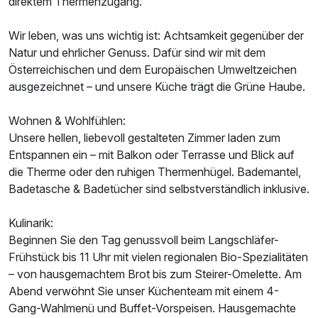
direktem Thermenzugang.
Wir leben, was uns wichtig ist: Achtsamkeit gegenüber der
Natur und ehrlicher Genuss. Dafür sind wir mit dem
Österreichischen und dem Europäischen Umweltzeichen
ausgezeichnet – und unsere Küche trägt die Grüne Haube.
Wohnen & Wohlfühlen:
Unsere hellen, liebevoll gestalteten Zimmer laden zum
Entspannen ein – mit Balkon oder Terrasse und Blick auf
die Therme oder den ruhigen Thermenhügel. Bademantel,
Ausstattung
Badetasche & Badetücher sind selbstverständlich inklusive.
Kulinarik:
Zusatznächte
Beginnen Sie den Tag genussvoll beim Langschläfer-
Frühstück bis 11 Uhr mit vielen regionalen Bio-Spezialitäten
Für 3 Tage
372,00 €
p.P. ab
– von hausgemachtem Brot bis zum Steirer-Omelette. Am
Abend verwöhnt Sie unser Küchenteam mit einem 4-
Gang-Wahlmenü und Buffet-Vorspeisen. Hausgemachte