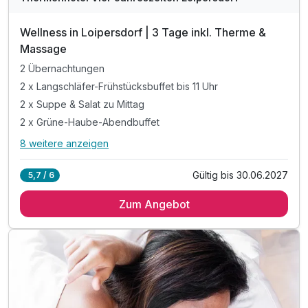
D
202
Wellness in Loipersdorf | 3 Tage inkl. Therme &
6
Massage
2 Übernachtungen
2 x Langschläfer-Frühstücksbuffet bis 11 Uhr
2 x Suppe & Salat zu Mittag
2 x Grüne-Haube-Abendbuffet
8 weitere anzeigen
Alle Inklusivleistungen
12 enthalten
Gültig bis 30.06.2027
5,7 / 6
2 Übernachtungen
Zum Angebot
2 x Langschläfer-Frühstücksbuffet bis 11 Uhr
2 x Suppe & Salat zu Mittag
2 x Grüne-Haube-Abendbuffet
3 x Eintritt Therme Loipersdorf*
1 x Ganzkörper-Massage im Hotel (45 min.)
1 x Glas Sekt zur Begrüßung