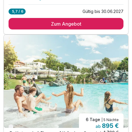
Alle Inklusivleistungen
11 enthalten
Gültig bis 30.06.2027
5,7 / 6
5 Übernachtungen
Zum Angebot
5 x Langschläfer-Frühstück & leichter Mittagssnack
5 x Grüne-Haube-Abendbuffet
inkl. Therme Loipersdorf mit Sauna und Fun Park
inkl. 1 Glas Sekt zur Begrüßung
inkl. hoteleigener Liegebereich
inkl. kuschelige Bademäntel & Badetücher
inkl. direkter, unterirdischer Zugang zur Therme
inkl. Sport- & Vitalprogramm im Thermenresort
inkl. Parkplatz
Verlängerungsnächte inkl. 3/4 Pension & Therme
6 Tage
| 5 Nächte
895 €
ab
Nur noch bis September