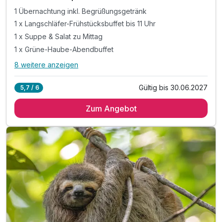
1 Übernachtung inkl. Begrüßungsgetränk
1 x Langschläfer-Frühstücksbuffet bis 11 Uhr
1 x Suppe & Salat zu Mittag
1 x Grüne-Haube-Abendbuffet
8 weitere anzeigen
Alle Inklusivleistungen
12 enthalten
Gültig bis 30.06.2027
5,7 / 6
1 Übernachtung inkl. Begrüßungsgetränk
Zum Angebot
1 x Langschläfer-Frühstücksbuffet bis 11 Uhr
1 x Suppe & Salat zu Mittag
1 x Grüne-Haube-Abendbuffet
2 x Therme Loipersdorf mit Fun Park & Sauna*
inkl. Fitness-Studio
inkl. kuschlige Bademäntel & Tücher von " Vossen"
inkl. direkter, unterirdischer Zugang zur Therme
inkl. hoteleigener Liegebereich in der Therme
inkl. Sport- und Vitalprogramm in der Therme