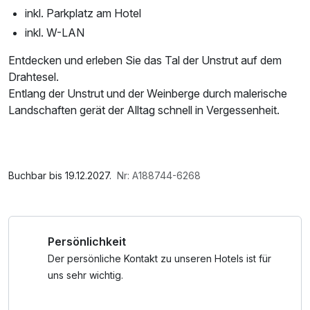
inkl. Parkplatz am Hotel
inkl. W-LAN
Entdecken und erleben Sie das Tal der Unstrut auf dem
Drahtesel.
Entlang der Unstrut und der Weinberge durch malerische
Landschaften gerät der Alltag schnell in Vergessenheit.
Im Angebot enthalten
1 Flasche Mineralwasser, Parkplatz, W-LAN Nutzung /
Internetnutzung, Tageszeitung
Buchbar bis 19.12.2027.
Nr: A188744-6268
Persönlichkeit
Der persönliche Kontakt zu unseren Hotels ist für
uns sehr wichtig.