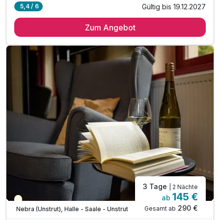
Gültig bis 19.12.2027
5,4 / 6
2 Übernachtungen
Zum Angebot
2 x reichhaltiges Frühstück vom Buffet
1 x 3 Gänge Menü am Abend um 17:00 Uhr
1 x Lunchpaket für Ihren Wanderausflug
inkl. Infomappe Wanderwege & Sehenswürdigkeiten
inkl. Parkplatz
inkl. W-LAN
3 Tage
| 2 Nächte
145 €
ab
Saisonal verfügbar
290 €
Gesamt ab
Nebra (Unstrut), Halle - Saale - Unstrut