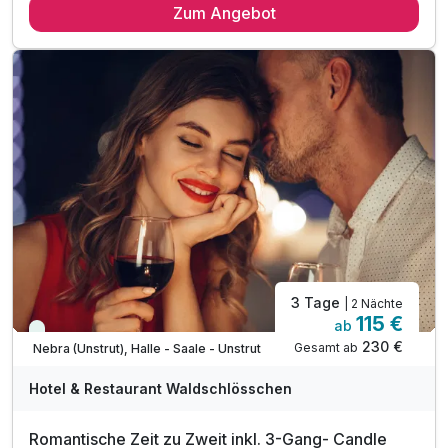
Zum Angebot
1 x reichhaltiges Frühstück vom Buffet
1 x 3-Gang-Menü am Abend um 17:00 Uhr
1 x Eintritt in die Arche Nebra
Informationsmaterial zur Region und Ausflügen
inkl. Parkplatz am Hotel
3 Tage
| 2 Nächte
115 €
ab
Immer verfügbar
230 €
Gesamt ab
Nebra (Unstrut), Halle - Saale - Unstrut
Hotel & Restaurant Waldschlösschen
Romantische Zeit zu Zweit inkl. 3-Gang- Candle