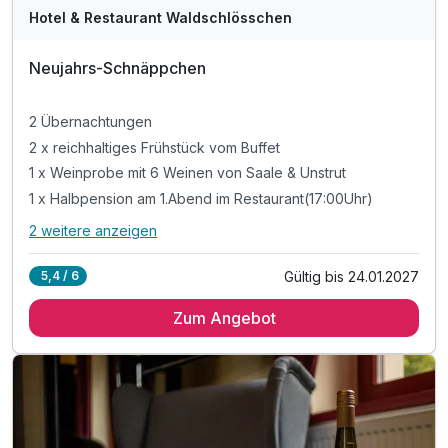
Hotel & Restaurant Waldschlösschen
Neujahrs-Schnäppchen
2 Übernachtungen
2 x reichhaltiges Frühstück vom Buffet
1 x Weinprobe mit 6 Weinen von Saale & Unstrut
1 x Halbpension am 1.Abend im Restaurant(17:00Uhr)
2 weitere anzeigen
Alle Inklusivleistungen
6 enthalten
Gültig bis 24.01.2027
5,4 / 6
2 Übernachtungen
Zum Angebot
2 x reichhaltiges Frühstück vom Buffet
1 x Weinprobe mit 6 Weinen von Saale & Unstrut
1 x Halbpension am 1.Abend im Restaurant(17:00Uhr)
inkl. Mineralwasser auf dem Zimmer am Anreisetag
inkl. Parkplatz am Hotel