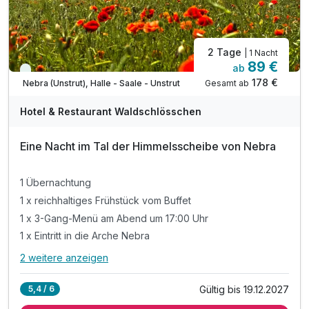
2 Tage
| 1 Nacht
89 €
ab
Immer verfügbar
178 €
Gesamt ab
Nebra (Unstrut), Halle - Saale - Unstrut
Hotel & Restaurant Waldschlösschen
Eine Nacht im Tal der Himmelsscheibe von Nebra
1 Übernachtung
1 x reichhaltiges Frühstück vom Buffet
1 x 3-Gang-Menü am Abend um 17:00 Uhr
1 x Eintritt in die Arche Nebra
2 weitere anzeigen
Alle Inklusivleistungen
6 enthalten
Gültig bis 19.12.2027
5,4 / 6
1 Übernachtung