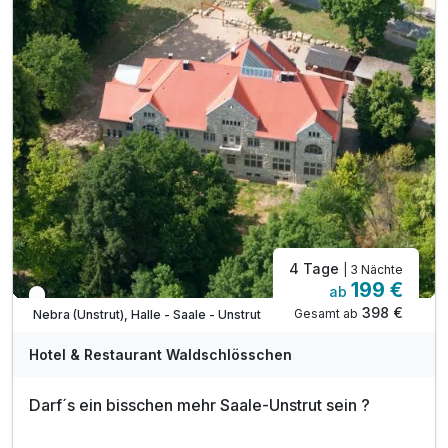
4 Tage
| 3 Nächte
199 €
ab
In 2 Wochen wieder frei
398 €
Gesamt ab
Nebra (Unstrut), Halle - Saale - Unstrut
Hotel & Restaurant Waldschlösschen
Darf´s ein bisschen mehr Saale-Unstrut sein ?