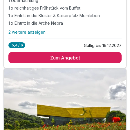
1 Übernachtung
1 x reichhaltiges Frühstück vom Buffet
1 x Eintritt in die Kloster & Kaiserpfalz Memleben
1 x Eintritt in die Arche Nebra
2 weitere anzeigen
Alle Inklusivleistungen
6 enthalten
Gültig bis 19.12.2027
5,4 / 6
1 Übernachtung
Zum Angebot
1 x reichhaltiges Frühstück vom Buffet
1 x Eintritt in die Kloster & Kaiserpfalz Memleben
1 x Eintritt in die Arche Nebra
Informationsmaterial zur Region und Ausflügen
inkl. Parkplatz am Hotel