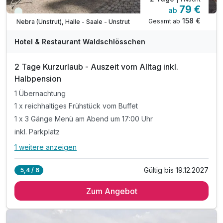
79 €
ab
Immer verfügbar
158 €
Gesamt ab
Nebra (Unstrut), Halle - Saale - Unstrut
Hotel & Restaurant Waldschlösschen
2 Tage Kurzurlaub - Auszeit vom Alltag inkl.
Halbpension
1 Übernachtung
1 x reichhaltiges Frühstück vom Buffet
1 x 3 Gänge Menü am Abend um 17:00 Uhr
inkl. Parkplatz
1 weitere anzeigen
Alle Inklusivleistungen
5 enthalten
Gültig bis 19.12.2027
5,4 / 6
1 Übernachtung
Zum Angebot
1 x reichhaltiges Frühstück vom Buffet
1 x 3 Gänge Menü am Abend um 17:00 Uhr
inkl. Parkplatz