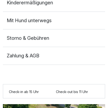
Kinderermäßigungen
2 Erwachsene
Ausstattung
Mit Hund unterwegs
Zusatznächte
Storno & Gebühren
Für 4 Tage
189,00 €
p.P. ab
Zahlung & AGB
Check-in ab 15 Uhr
Check-out bis 11 Uhr