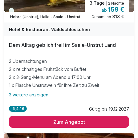
3 Tage
| 2 Nächte
159 €
ab
Immer verfügbar
318 €
Gesamt ab
Nebra (Unstrut), Halle - Saale - Unstrut
Hotel & Restaurant Waldschlösschen
Dem Alltag geb ich frei! im Saale-Unstrut Land
2 Übernachtungen
2 x reichhaltiges Frühstück vom Buffet
2 x 3-Gang-Menü am Abend u 17:00 Uhr
1 x Flasche Unstrutwein für Ihre Zeit zu Zweit
3 weitere anzeigen
Alle Inklusivleistungen
7 enthalten
Gültig bis 19.12.2027
5,4 / 6
2 Übernachtungen
Zum Angebot
2 x reichhaltiges Frühstück vom Buffet
2 x 3-Gang-Menü am Abend u 17:00 Uhr
1 x Flasche Unstrutwein für Ihre Zeit zu Zweit