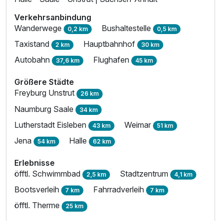
Verkehrsanbindung
Wanderwege
Bushaltestelle
0,2 km
0,5 km
Taxistand
Hauptbahnhof
2 km
30 km
Autobahn
Flughafen
37,6 km
45 km
Größere Städte
Freyburg Unstrut
26 km
Naumburg Saale
34 km
Lutherstadt Eisleben
Weimar
43 km
51 km
Jena
Halle
54 km
62 km
Erlebnisse
öfftl. Schwimmbad
Stadtzentrum
2,5 km
4,1 km
Bootsverleih
Fahrradverleih
7 km
7 km
öfftl. Therme
25 km