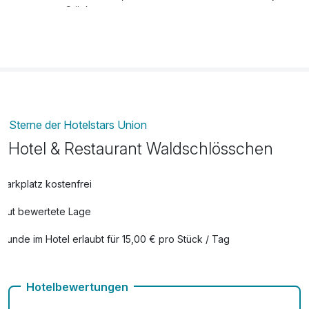
pro Stück
frischer Strauß Blumen auf dem Zimmer
28,50 €
pro Stück
Frühstück aufs Zimmer
36,00 €
pro Person
Sterne der Hotelstars Union
Leihfahrrad
22,00 €
Hotel & Restaurant Waldschlösschen
pro Tag
Obstkorb
27,00 €
Parkplatz kostenfrei
pro Zimmer
Gut bewertete Lage
Romantisch dekoriertes Zimmer
35,00 €
pro Zimmer
Hunde im Hotel erlaubt für 15,00 € pro Stück / Tag
Auch vegetarische Speisen
Hotelbewertungen
kostenfreie Leihfahrräder