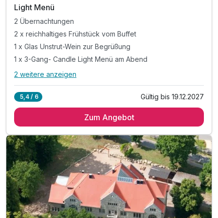
Light Menü
2 Übernachtungen
2 x reichhaltiges Frühstück vom Buffet
1 x Glas Unstrut-Wein zur Begrüßung
1 x 3-Gang- Candle Light Menü am Abend
2 weitere anzeigen
Alle Inklusivleistungen
6 enthalten
Gültig bis 19.12.2027
5,4 / 6
2 Übernachtungen
Zum Angebot
2 x reichhaltiges Frühstück vom Buffet
1 x Glas Unstrut-Wein zur Begrüßung
1 x 3-Gang- Candle Light Menü am Abend
inkl. Parkplatz
inkl. W-LAN