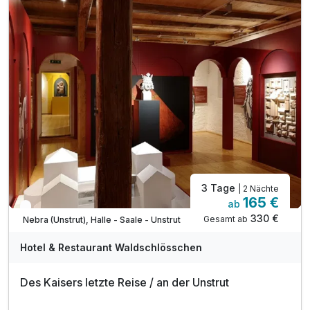
1 x vitaminreicher Obstkorb auf dem Zimmer
inkl. Infopaket über Wander & Kulturaktivitäten
inkl. Parkplatz am Hotel
3 Tage
| 2 Nächte
165 €
ab
In 2 Wochen wieder frei
330 €
Gesamt ab
Nebra (Unstrut), Halle - Saale - Unstrut
Hotel & Restaurant Waldschlösschen
Des Kaisers letzte Reise / an der Unstrut