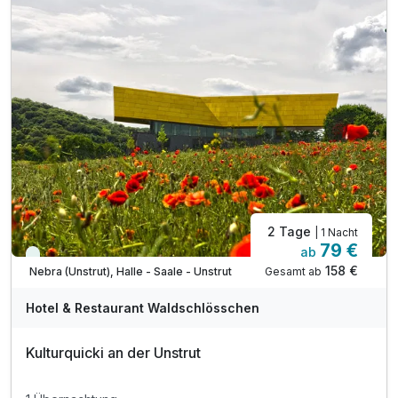
inkl. W-LAN
2 Tage
| 1 Nacht
79 €
ab
Immer verfügbar
158 €
Gesamt ab
Nebra (Unstrut), Halle - Saale - Unstrut
Hotel & Restaurant Waldschlösschen
Kulturquicki an der Unstrut