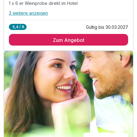
1 x 6 er Weinprobe direkt im Hotel
3 weitere anzeigen
Alle Inklusivleistungen
7 enthalten
Gültig bis 30.03.2027
5,4 / 6
2 Übernachtungen
Zum Angebot
2 x reichhaltiges Frühstück vom Buffet
1 x 3 Gänge Menü am Anreisetag im Restaurant
1 x 6 er Weinprobe direkt im Hotel
inkl. Infomappe Wanderwege & Sehenswürdigkeiten
inkl. Eintritt Kloster-& Kaiserpfalz Memleben
inkl. Eintritt in die Arche Nebra + Planetarium