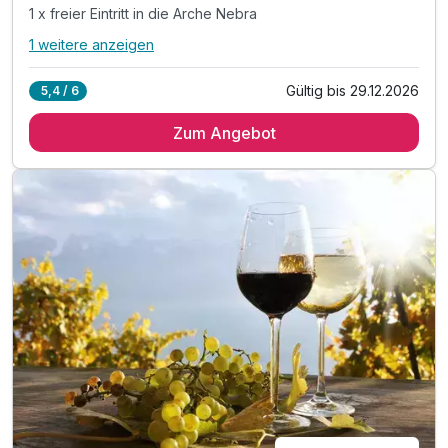
1 x freier Eintritt in die Arche Nebra
1 weitere anzeigen
Alle Inklusivleistungen
5 enthalten
Gültig bis 29.12.2026
5,4 / 6
2 Übernachtungen im Doppelzimmer
Zum Angebot
2 x reichhaltiges Frühstück vom Buffet
2 x 3 Gang-Menü am Abend um 17:00Uhr
1 x freier Eintritt in die Arche Nebra
1 x 6er Weinprobe im Hotel